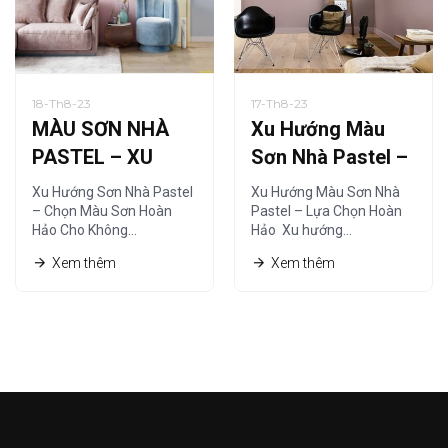
18-Th8-23
17-Th8-23
MÀU SƠN NHÀ
Xu Hướng Màu
PASTEL – XU
Sơn Nhà Pastel –
HƯỚNG SƠN NHÀ
Lựa Chọn Hoàn
Xu Hướng Sơn Nhà Pastel
Xu Hướng Màu Sơn Nhà
HIỆN ĐẠI
Hảo
– Chọn Màu Sơn Hoàn
Pastel – Lựa Chọn Hoàn
Hảo Cho Không…
Hảo Xu hướng…
Xem thêm
Xem thêm