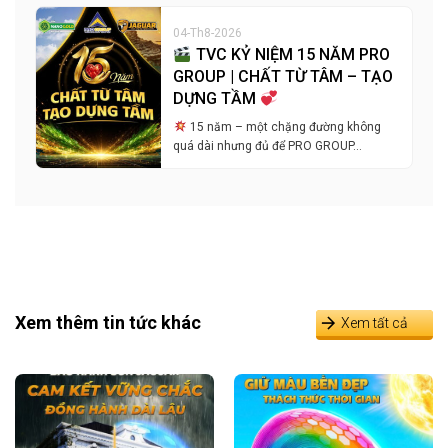
04-Th8-2026
TVC KỶ NIỆM 15 NĂM PRO
GROUP | CHẤT TỪ TÂM – TẠO
DỰNG TẦM
15 năm – một chặng đường không
quá dài nhưng đủ để PRO GROUP…
Xem thêm tin tức khác
Xem tất cả