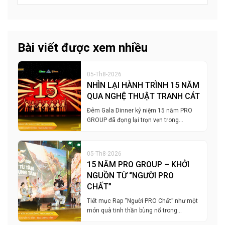
Bài viết được xem nhiều
05-Th8-2026
NHÌN LẠI HÀNH TRÌNH 15 NĂM
QUA NGHỆ THUẬT TRANH CÁT
Đêm Gala Dinner kỷ niệm 15 năm PRO
GROUP đã đọng lại trọn vẹn trong…
05-Th8-2026
15 NĂM PRO GROUP – KHỞI
NGUỒN TỪ “NGƯỜI PRO
CHẤT”
Tiết mục Rap “Người PRO Chất” như một
món quà tinh thần bùng nổ trong…