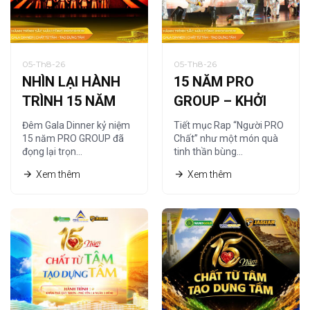
05-Th8-26
05-Th8-26
NHÌN LẠI HÀNH
15 NĂM PRO
TRÌNH 15 NĂM
GROUP – KHỞI
QUA NGHỆ
NGUỒN TỪ
Đêm Gala Dinner kỷ niệm
Tiết mục Rap “Người PRO
THUẬT TRANH
“NGƯỜI PRO
15 năm PRO GROUP đã
Chất” như một món quà
đọng lại trọn…
tinh thần bùng…
CÁT
CHẤT”
Xem thêm
Xem thêm