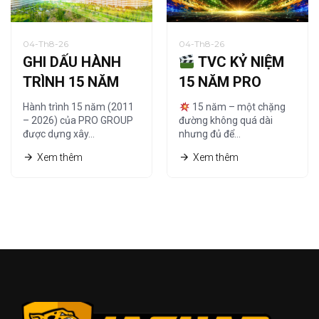
04-Th8-26
04-Th8-26
GHI DẤU HÀNH
TVC KỶ NIỆM
TRÌNH 15 NĂM
15 NĂM PRO
CÙNG HỆ THỐNG
GROUP | CHẤT
Hành trình 15 năm (2011
15 năm – một chặng
NHÀ PHÂN PHỐI
TỪ TÂM – TẠO
– 2026) của PRO GROUP
đường không quá dài
được dựng xây…
nhưng đủ để…
DỰNG TẦM
Xem thêm
Xem thêm