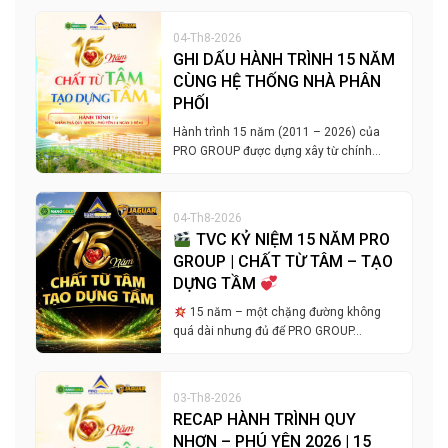
04-Th8-2026
GHI DẤU HÀNH TRÌNH 15 NĂM
CÙNG HỆ THỐNG NHÀ PHÂN
PHỐI
Hành trình 15 năm (2011 – 2026) của
PRO GROUP được dựng xây từ chính…
04-Th8-2026
TVC KỶ NIỆM 15 NĂM PRO
GROUP | CHẤT TỪ TÂM – TẠO
DỰNG TẦM
15 năm – một chặng đường không
quá dài nhưng đủ để PRO GROUP…
03-Th8-2026
RECAP HÀNH TRÌNH QUY
NHƠN – PHÚ YÊN 2026 | 15