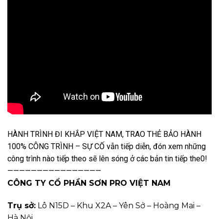
HÀNH TRÌNH ĐI KHẮP VIỆT NAM, TRAO THẺ BẢO HÀNH
100% CÔNG TRÌNH – SỰ CỐ vẫn tiếp diễn, đón xem những
công trình nào tiếp theo sẽ lên sóng ở các bản tin tiếp the0!
————————————————
CÔNG TY CỔ PHẦN SƠN PRO VIỆT NAM
Trụ sở:
Lô N15D – Khu X2A – Yên Sở – Hoàng Mai –
Hà Nội