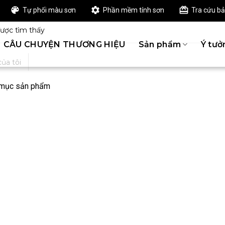
 phẩm cho dự án của bạn
Tự phối màu sơn
Phần mềm tính sơn
Tra cứu b
ợc tìm thấy
CÂU CHUYỆN THƯƠNG HIỆU
Sản phẩm
Ý tưở
ủa tôi
 mục sản phẩm