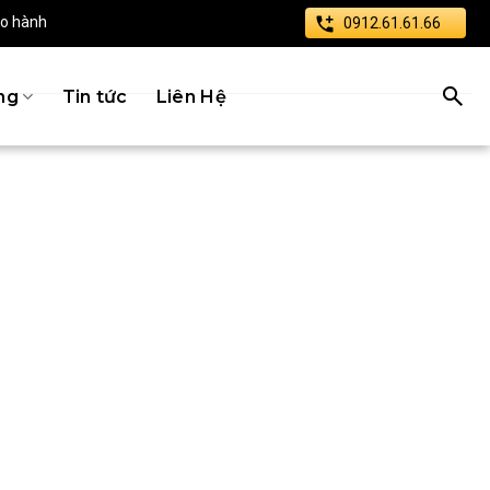
ảo hành
0912.61.61.66
ng
Tin tức
Liên Hệ