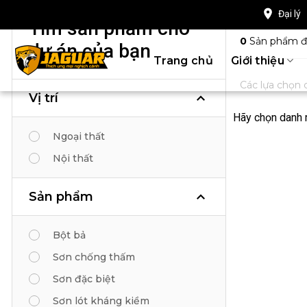
Tìm sản
Chuyển
Đại lý
Tìm sản phẩm cho
đến
0
Sản phẩm đư
nội
dự án của bạn
dung
Trang chủ
Giới thiệu
Các lựa chọn c
Vị trí
Hãy chọn danh
Ngoại thất
Nội thất
Sản phẩm
Bột bả
Sơn chống thấm
Sơn đặc biệt
Sơn lót kháng kiềm