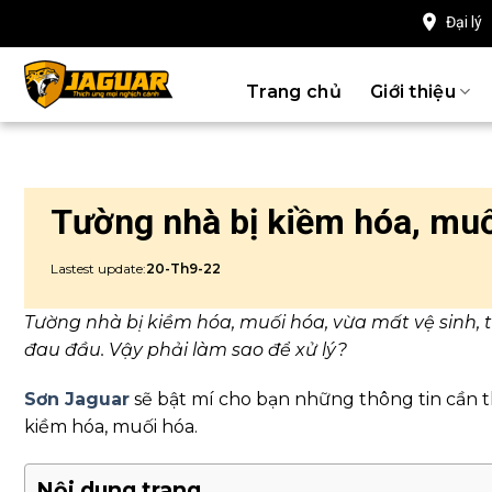
Chuyển
Đại lý
đến
nội
Trang chủ
Giới thiệu
dung
Tường nhà bị kiềm hóa, muố
Lastest update:
20-Th9-22
Tường nhà bị kiềm hóa, muối hóa, vừa mất vệ sinh, 
đau đầu. Vậy phải làm sao để xử lý?
Sơn Jaguar
sẽ bật mí cho bạn những thông tin cần t
kiềm hóa, muối hóa.
Nội dung trang