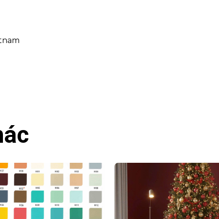
etnam
hác