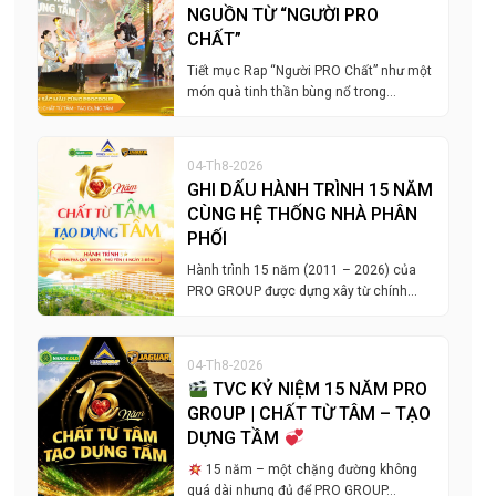
NGUỒN TỪ “NGƯỜI PRO
CHẤT”
Tiết mục Rap “Người PRO Chất” như một
món quà tinh thần bùng nổ trong…
04-Th8-2026
GHI DẤU HÀNH TRÌNH 15 NĂM
CÙNG HỆ THỐNG NHÀ PHÂN
PHỐI
Hành trình 15 năm (2011 – 2026) của
PRO GROUP được dựng xây từ chính…
04-Th8-2026
TVC KỶ NIỆM 15 NĂM PRO
GROUP | CHẤT TỪ TÂM – TẠO
DỰNG TẦM
15 năm – một chặng đường không
quá dài nhưng đủ để PRO GROUP…