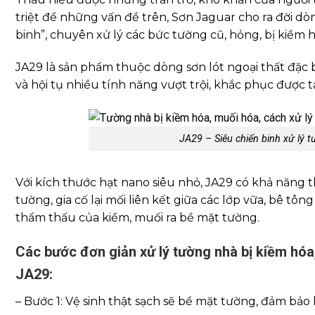
triệt để những vấn đề trên, Sơn Jaguar cho ra đời dò
binh”, chuyên xử lý các bức tường cũ, hỏng, bị kiềm 
JA29 là sản phẩm thuộc dòng sơn lót ngoại thất đặc b
và hội tụ nhiều tính năng vượt trội, khắc phục được t
JA29 – Siêu chiến binh xử lý 
Với kích thước hạt nano siêu nhỏ, JA29 có khả năng 
tường, gia cố lại mối liên kết giữa các lớp vữa, bê tô
thẩm thấu của kiềm, muối ra bề mặt tường.
Các bước đơn giản xử lý tường nhà bị kiềm hóa
JA29:
– Bước 1: Vệ sinh thật sạch sẽ bề mặt tường, đảm bả