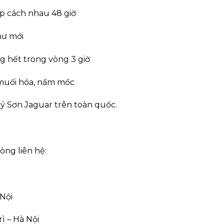
ớp cách nhau 48 giờ
hư mới
g hết trong vòng 3 giờ
 muối hóa, nấm mốc
lý Sơn Jaguar trên toàn quốc.
òng liên hệ:
Nội
ì – Hà Nội