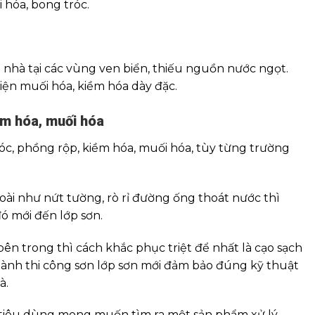
 hóa, bong tróc.
i nhà tại các vùng ven biển, thiếu nguồn nước ngọt.
hiện muối hóa, kiềm hóa dày đặc.
ềm hóa, muối hóa
c, phồng rộp, kiềm hóa, muối hóa, tùy từng trường
ài như nứt tường, rò rỉ đường ống thoát nước thì
đó mới đến lớp sơn.
 trong thì cách khắc phục triệt để nhất là cạo sạch
 hành thi công sơn lớp sơn mới đảm bảo đúng kỹ thuật
à.
 tiêu dùng mong muốn tìm ra một sản phẩm xử lý