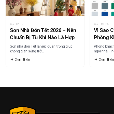
04-Th1-26
03-Th1-26
Sơn Nhà Đón Tết 2026 – Nên
Vì Sao 
Chuẩn Bị Từ Khi Nào Là Hợp
Phòng K
Lý?
2026?
Sơn nhà đón Tết là việc quan trọng giúp
Phòng khách
không gian sống trở…
ngôi nhà – n
Xem thêm
Xem thê