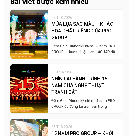
Bài viết được xem nhiều
07-Th8-2026
MÚA LỤA SẮC MÀU – KHẮC
HỌA CHẤT RIÊNG CỦA PRO
GROUP
Đêm Gala Dinner kỷ niệm 15 năm PRO
GROUP – thương hiệu sơn JAGUAR đã…
05-Th8-2026
NHÌN LẠI HÀNH TRÌNH 15
NĂM QUA NGHỆ THUẬT
TRANH CÁT
Đêm Gala Dinner kỷ niệm 15 năm PRO
GROUP đã đọng lại trọn vẹn trong…
05-Th8-2026
15 NĂM PRO GROUP – KHỞI