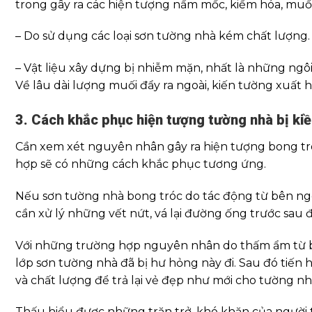
trong gây ra các hiện tượng nấm mốc, kiềm hóa, muối
– Do sử dụng các loại sơn tường nhà kém chất lượng.
– Vật liệu xây dựng bị nhiễm mặn, nhất là những ngô
Về lâu dài lượng muối đẩy ra ngoài, kiến tường xuất 
3. Cách khắc phục hiện tượng tường nhà bị ki
Cần xem xét nguyên nhân gây ra hiện tượng bong tró
hợp sẽ có những cách khắc phục tương ứng.
Nếu sơn tường nhà bong tróc do tác động từ bên ngo
cần xử lý những vết nứt, vá lại đường ống trước sau 
Với những trường hợp nguyên nhân do thấm ẩm từ bên
lớp sơn tường nhà đã bị hư hỏng này đi. Sau đó tiến
và chất lượng để trả lại vẻ đẹp như mới cho tường nh
Thấu hiểu được những trăn trở, khó khăn của người