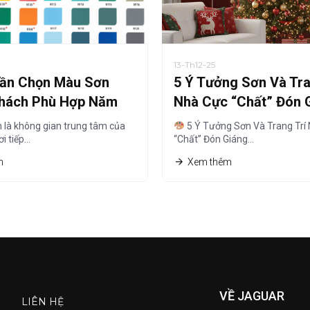
13-Th12-25
Cần Chọn Màu Sơn
5 Ý Tưởng Sơn Và Tra
hách Phù Hợp Năm
Nhà Cực “Chất” Đón 
Sinh Ấm Áp
 là không gian trung tâm của
5 Ý Tưởng Sơn Và Trang Trí
ơi tiếp…
“Chất” Đón Giáng…
m
Xem thêm
VỀ JAGUAR
LIÊN HỆ