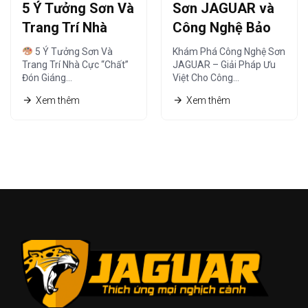
5 Ý Tưởng Sơn Và
Sơn JAGUAR và
Trang Trí Nhà
Công Nghệ Bảo
Cực “Chất” Đón
Vệ – Giải Pháp Tối
5 Ý Tưởng Sơn Và
Khám Phá Công Nghệ Sơn
Giáng Sinh Ấm Áp
Ưu
Trang Trí Nhà Cực “Chất”
JAGUAR – Giải Pháp Ưu
Đón Giáng…
Việt Cho Công…
Xem thêm
Xem thêm