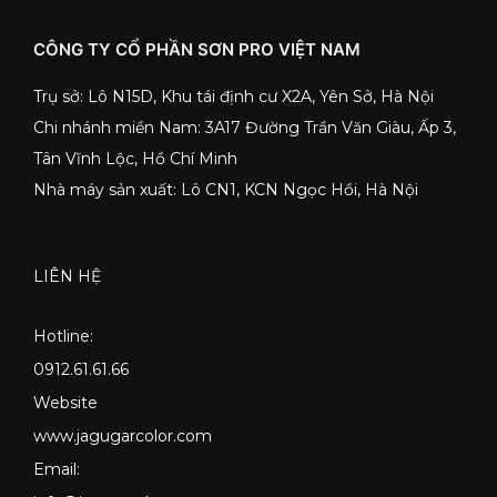
CÔNG TY CỔ PHẦN SƠN PRO VIỆT NAM
Trụ sở: Lô N15D, Khu tái định cư X2A, Yên Sở, Hà Nội
Chi nhánh miền Nam: 3A17 Đường Trần Văn Giàu, Ấp 3,
Tân Vĩnh Lộc, Hồ Chí Minh
Nhà máy sản xuất: Lô CN1, KCN Ngọc Hồi, Hà Nội
LIÊN HỆ
Hotline:
0912.61.61.66
Website
www.jagugarcolor.com
Email: