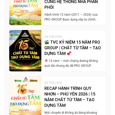
CÙNG HỆ THỐNG NHÀ PHÂN
PHỐI
Hành trình 15 năm (2011 – 2026) của
PRO GROUP được dựng xây từ chính…
04-Th8-2026
TVC KỶ NIỆM 15 NĂM PRO
GROUP | CHẤT TỪ TÂM – TẠO
DỰNG TẦM
15 năm – một chặng đường không
quá dài nhưng đủ để PRO GROUP…
03-Th8-2026
RECAP HÀNH TRÌNH QUY
NHƠN – PHÚ YÊN 2026 | 15
NĂM CHẤT TỪ TÂM – TẠO
DỰNG TẦM
Một chuyến đi không đo bằng khoảng