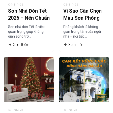
04-Th1-26
03-Th1-26
Sơn Nhà Đón Tết
Vì Sao Cần Chọn
2026 – Nên Chuẩn
Màu Sơn Phòng
Bị Từ Khi Nào Là
Khách Phù Hợp
Sơn nhà đón Tết là việc
Phòng khách là không
Hợp Lý?
Năm 2026?
quan trọng giúp không
gian trung tâm của ngôi
gian sống trở…
nhà – nơi tiếp…
Xem thêm
Xem thêm
13-Th12-25
15-Th3-25