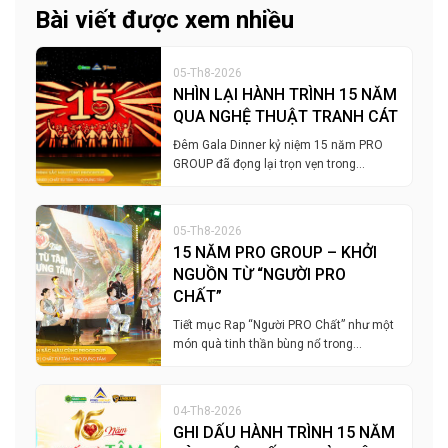
Bài viết được xem nhiều
05-Th8-2026
NHÌN LẠI HÀNH TRÌNH 15 NĂM
QUA NGHỆ THUẬT TRANH CÁT
Đêm Gala Dinner kỷ niệm 15 năm PRO
GROUP đã đọng lại trọn vẹn trong…
05-Th8-2026
15 NĂM PRO GROUP – KHỞI
NGUỒN TỪ “NGƯỜI PRO
CHẤT”
Tiết mục Rap “Người PRO Chất” như một
món quà tinh thần bùng nổ trong…
04-Th8-2026
GHI DẤU HÀNH TRÌNH 15 NĂM