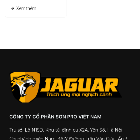
bạn
Xem thêm
CÔNG TY CỔ PHẦN SƠN PRO VIỆT NAM
Trụ sở: Lô N15D, Khu tái định cư X2A, Yên Sở, Hà Nội
Chi nhánh miền Nam: 3A17 Đường Trần Văn Giàu, Ấp 3,