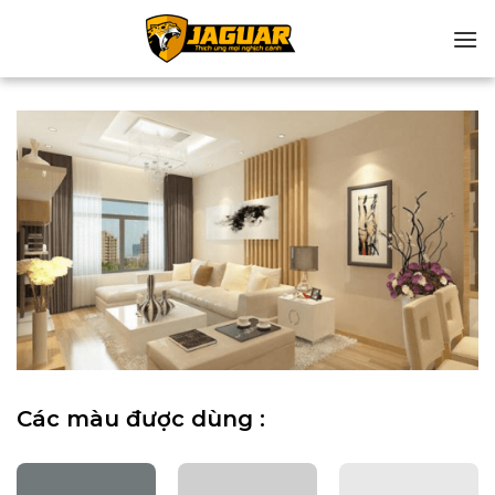
Chuyển
đến
nội
dung
Các màu được dùng :