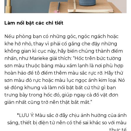
Làm nổi bật các chi tiết
Nếu phòng bạn có những góc, ngóc ngách hoặc
khe hở nhỏ, thay vì phải cố gắng che đậy những
không gian kì cục này, hãy biến chúng thành điểm
nhấn, như Marieke giải thích: “Hốc trên bức tường
sơn màu thuộc bảng màu xám lạnh là nơi phù hợp
hoàn hảo để tô điểm thêm màu sắc rực rỡ. Hãy thử
sơn màu đỏ rực hoặc màu lục ngọc ánh kim loại. Nó
sẽ đóng khung và làm nổi bật bất cứ thứ gì bạn
trưng bày trong hốc đó, giúp ngay cả đồ vật đơn
giản nhất cũng trở nên thật bắt mắt.”
*LƯU Ý: Màu sắc ở đây chịu ảnh hưởng của ánh
sáng, thiết bị điện tử nên có thể sai khác so với màu
thực tế