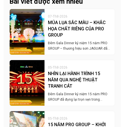
Bài viết được xem nhiều
07-Th8-2026
MÚA LỤA SẮC MÀU – KHẮC
HỌA CHẤT RIÊNG CỦA PRO
GROUP
Đêm Gala Dinner kỷ niệm 15 năm PRO
GROUP – thương hiệu sơn JAGUAR đã…
05-Th8-2026
NHÌN LẠI HÀNH TRÌNH 15
NĂM QUA NGHỆ THUẬT
TRANH CÁT
Đêm Gala Dinner kỷ niệm 15 năm PRO
GROUP đã đọng lại trọn vẹn trong…
05-Th8-2026
15 NĂM PRO GROUP – KHỞI