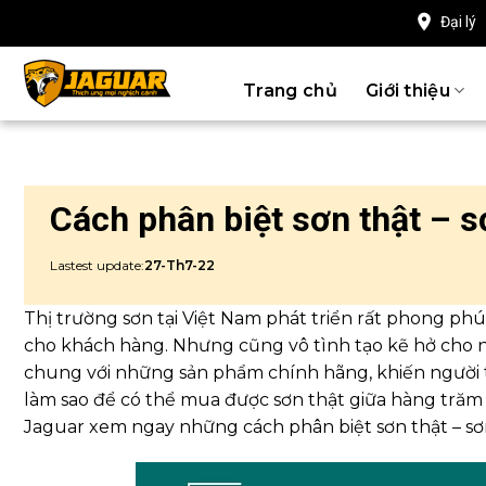
Chuyển
Đại lý
đến
nội
Trang chủ
Giới thiệu
dung
Cách phân biệt sơn thật – s
Lastest update:
27-Th7-22
Thị trường sơn tại Việt Nam phát triển rất phong ph
cho khách hàng. Nhưng cũng vô tình tạo kẽ hở cho nh
chung với những sản phẩm chính hãng, khiến người t
làm sao để có thể mua được sơn thật giữa hàng tră
Jaguar xem ngay những cách phân biệt sơn thật – sơ