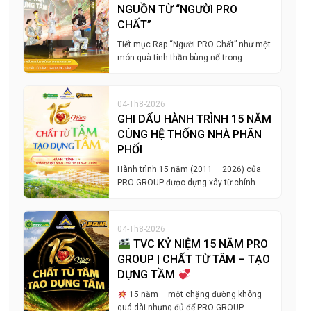
NGUỒN TỪ “NGƯỜI PRO
CHẤT”
Tiết mục Rap “Người PRO Chất” như một
món quà tinh thần bùng nổ trong…
04-Th8-2026
GHI DẤU HÀNH TRÌNH 15 NĂM
CÙNG HỆ THỐNG NHÀ PHÂN
PHỐI
Hành trình 15 năm (2011 – 2026) của
PRO GROUP được dựng xây từ chính…
04-Th8-2026
TVC KỶ NIỆM 15 NĂM PRO
GROUP | CHẤT TỪ TÂM – TẠO
DỰNG TẦM
15 năm – một chặng đường không
quá dài nhưng đủ để PRO GROUP…