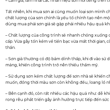
– Làm giả, làm nhái các nhãn hiệu sơn nổi tiếng trên t
Tất nhiên, khi mua sơn ai cũng muốn loại sơn mình ch
chất lượng của sơn chính là yếu tố chính tạo nên m
dùng mua phải sơn giả sẽ gặp phải nhiều hậu quả 
– Chất lượng của công trình sẽ nhanh chóng xuống cấ
cấp. Vừa gây tốn kém về tiền bạc vừa mất thời gian,
thần.
– Sơn giả thường có độ bám dính thấp, khi đi vào sử
mảng, khiến công trình trở nên thiếu thẩm mỹ.
– Sử dụng sơn kém chất lượng để sơn nhà sẽ khiến 
muốn, đồng thời màu sơn còn không đều, loang lổ n
– Bên cạnh đó, còn rất nhiều các hậu quả như: dễ kh
rong rêu phát triển gây ảnh hưởng trực tiếp đến sức