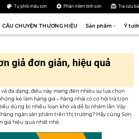
Tự phối màu sơn
Phần mềm tính sơn
Tra cứu b
CÂU CHUYỆN THƯƠNG HIỆU
Sản phẩm
Ý tưở
ơn giả đơn giản, hiệu quả
ú và đa dạng, điều này mang đến nhiều sự lựa chọn
ững kẻ làm hàng giả – hàng nhái có cơ hội trà trộn
iêu dùng bị nhiễu loạn khó và dễ bị nhầm lẫn. Vậy
m hàng ngàn sản phẩm trên thị trường? Hãy cùng Sơn
n giả hiệu quả nhất nhé.