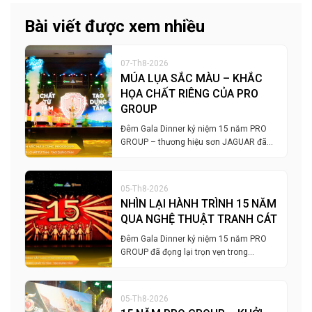
Bài viết được xem nhiều
07-Th8-2026
MÚA LỤA SẮC MÀU – KHẮC
HỌA CHẤT RIÊNG CỦA PRO
GROUP
Đêm Gala Dinner kỷ niệm 15 năm PRO
GROUP – thương hiệu sơn JAGUAR đã…
05-Th8-2026
NHÌN LẠI HÀNH TRÌNH 15 NĂM
QUA NGHỆ THUẬT TRANH CÁT
Đêm Gala Dinner kỷ niệm 15 năm PRO
GROUP đã đọng lại trọn vẹn trong…
05-Th8-2026