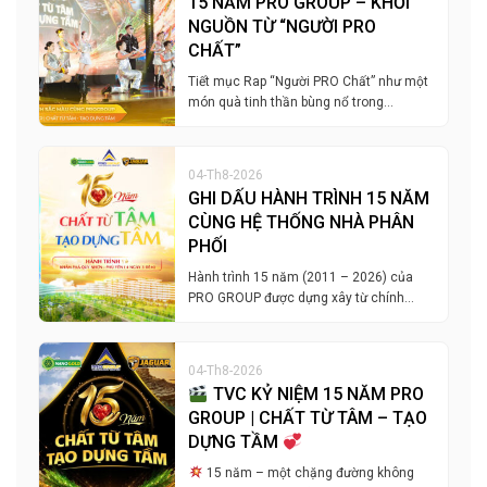
15 NĂM PRO GROUP – KHỞI
NGUỒN TỪ “NGƯỜI PRO
CHẤT”
Tiết mục Rap “Người PRO Chất” như một
món quà tinh thần bùng nổ trong…
04-Th8-2026
GHI DẤU HÀNH TRÌNH 15 NĂM
CÙNG HỆ THỐNG NHÀ PHÂN
PHỐI
Hành trình 15 năm (2011 – 2026) của
PRO GROUP được dựng xây từ chính…
04-Th8-2026
TVC KỶ NIỆM 15 NĂM PRO
GROUP | CHẤT TỪ TÂM – TẠO
DỰNG TẦM
15 năm – một chặng đường không