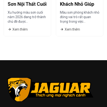
Sơn Nội Thất Cuối
Khách Nhỏ Giúp
Năm 2026 Được
Không Gian Trông
Xu hướng màu sơn cuối
Màu sơn phòng khách nhỏ
Ưa Chuộng Nhất
Rộng Hơn Năm
năm 2026 đang trở thành
đóng vai trò rất quan
chủ đề được…
trọng trong việc…
2026
Xem thêm
Xem thêm