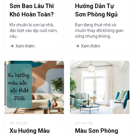
Sơn Bao Lâu Thì
Hướng Dẫn Tự
Khô Hoàn Toàn?
Sơn Phòng Ngủ
Thời Gian Khô
Tiết Kiệm Cho
Khi chuẩn bị sơn lại nhà,
Bạn đang thuê nhà và
Sơn Nội Thất Chi
Người Thuê Nhà
đặc biệt vào dịp cuối năm,
muốn thay đổi không gian
câu…
sống nhưng không…
Tiết Nhất
Xem thêm
Xem thêm
07-Th1-26
07-Th1-26
Xu Hướng Màu
Màu Sơn Phòng