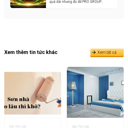
quá dài nhưng đủ để PRO GROUP…
Xem thêm tin tức khác
Xem tất cả
09-Th1-26
08-Th1-26