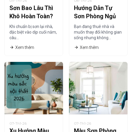
09-Th1-26
08-Th1-26
Sơn Bao Lâu Thì
Hướng Dẫn Tự
Khô Hoàn Toàn?
Sơn Phòng Ngủ
Thời Gian Khô
Tiết Kiệm Cho
Khi chuẩn bị sơn lại nhà,
Bạn đang thuê nhà và
Sơn Nội Thất Chi
Người Thuê Nhà
đặc biệt vào dịp cuối năm,
muốn thay đổi không gian
câu…
sống nhưng không…
Tiết Nhất
Xem thêm
Xem thêm
07-Th1-26
07-Th1-26
Xu Hướng Màu
Màu Sơn Phòng