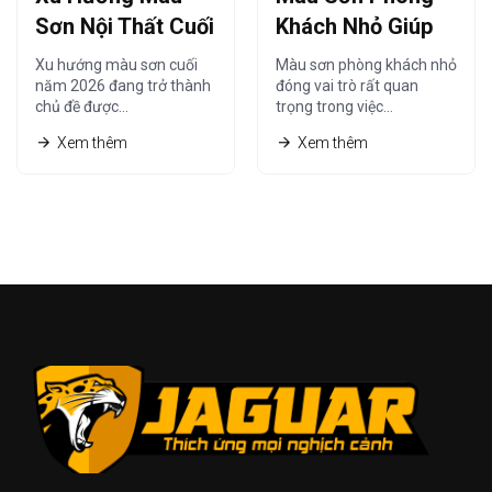
Sơn Nội Thất Cuối
Khách Nhỏ Giúp
Năm 2026 Được
Không Gian Trông
Xu hướng màu sơn cuối
Màu sơn phòng khách nhỏ
Ưa Chuộng Nhất
Rộng Hơn Năm
năm 2026 đang trở thành
đóng vai trò rất quan
chủ đề được…
trọng trong việc…
2026
Xem thêm
Xem thêm