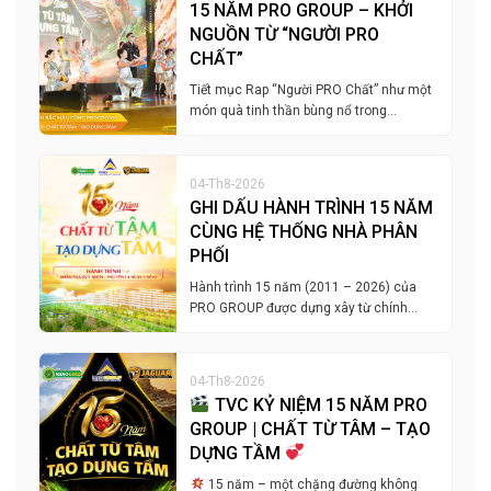
15 NĂM PRO GROUP – KHỞI
NGUỒN TỪ “NGƯỜI PRO
CHẤT”
Tiết mục Rap “Người PRO Chất” như một
món quà tinh thần bùng nổ trong…
04-Th8-2026
GHI DẤU HÀNH TRÌNH 15 NĂM
CÙNG HỆ THỐNG NHÀ PHÂN
PHỐI
Hành trình 15 năm (2011 – 2026) của
PRO GROUP được dựng xây từ chính…
04-Th8-2026
TVC KỶ NIỆM 15 NĂM PRO
GROUP | CHẤT TỪ TÂM – TẠO
DỰNG TẦM
15 năm – một chặng đường không