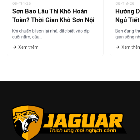
09-Th1-26
08-Th1-26
Sơn Bao Lâu Thì Khô Hoàn
Hướng D
Toàn? Thời Gian Khô Sơn Nội
Ngủ Tiế
Thất Chi Tiết Nhất
Thuê Nh
Khi chuẩn bị sơn lại nhà, đặc biệt vào dịp
Bạn đang th
cuối năm, câu…
gian sống n
Xem thêm
Xem thê