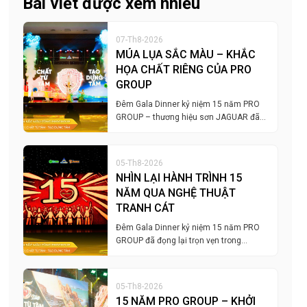
Bài viết được xem nhiều
07-Th8-2026
MÚA LỤA SẮC MÀU – KHẮC
HỌA CHẤT RIÊNG CỦA PRO
GROUP
Đêm Gala Dinner kỷ niệm 15 năm PRO
GROUP – thương hiệu sơn JAGUAR đã…
05-Th8-2026
NHÌN LẠI HÀNH TRÌNH 15
NĂM QUA NGHỆ THUẬT
TRANH CÁT
Đêm Gala Dinner kỷ niệm 15 năm PRO
GROUP đã đọng lại trọn vẹn trong…
05-Th8-2026
15 NĂM PRO GROUP – KHỞI