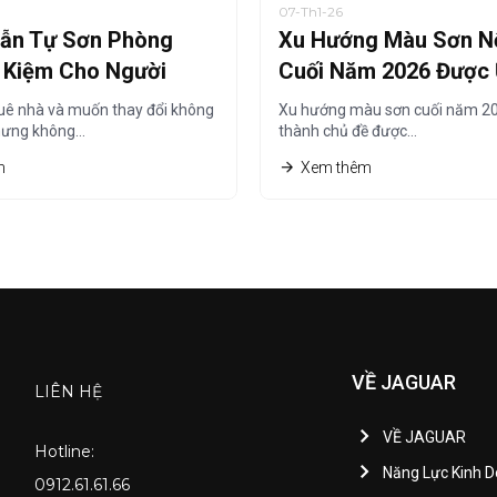
07-Th1-26
ẫn Tự Sơn Phòng
Xu Hướng Màu Sơn Nộ
t Kiệm Cho Người
Cuối Năm 2026 Được
à
Chuộng Nhất
uê nhà và muốn thay đổi không
Xu hướng màu sơn cuối năm 20
hưng không…
thành chủ đề được…
m
Xem thêm
VỀ JAGUAR
LIÊN HỆ
VỀ JAGUAR
Hotline:
Năng Lực Kinh 
0912.61.61.66