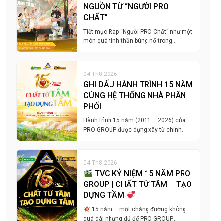
NGUỒN TỪ “NGƯỜI PRO
CHẤT”
Tiết mục Rap “Người PRO Chất” như một
món quà tinh thần bùng nổ trong…
04-Th8-2026
GHI DẤU HÀNH TRÌNH 15 NĂM
CÙNG HỆ THỐNG NHÀ PHÂN
PHỐI
Hành trình 15 năm (2011 – 2026) của
PRO GROUP được dựng xây từ chính…
04-Th8-2026
TVC KỶ NIỆM 15 NĂM PRO
GROUP | CHẤT TỪ TÂM – TẠO
DỰNG TẦM
15 năm – một chặng đường không
quá dài nhưng đủ để PRO GROUP…