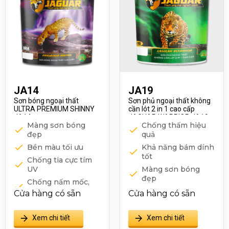
JA14
JA19
Sơn bóng ngoại thất
Sơn phủ ngoại thất không
ULTRA PREMIUM SHINNY
cần lót 2 in 1 cao cấp
JA14
JAGUAR WARRIOR JA19
Màng sơn bóng
Chống thấm hiệu
đẹp
quả
Bền màu tối ưu
Khả năng bám dính
tốt
Chống tia cực tím
UV
Màng sơn bóng
đẹp
Chống nấm mốc,
rong rêu
Dễ sử dụng
Cửa hàng có sẵn
Cửa hàng có sẵn
Kháng kiềm
Xem chi tiết
Xem chi tiết