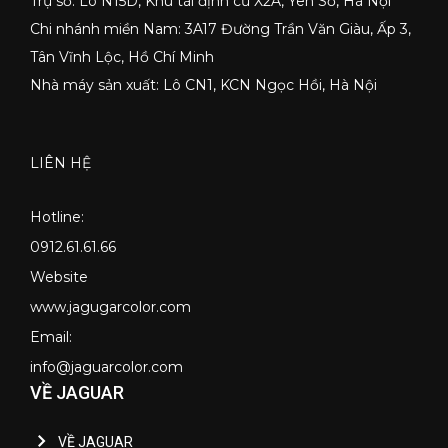
Trụ sở: Lô N15D, Khu tái định cư X2A, Yên Sở, Hà Nội
Chi nhánh miền Nam: 3A17 Đường Trần Văn Giàu, Ấp 3,
Tân Vĩnh Lộc, Hồ Chí Minh
Nhà máy sản xuất: Lô CN1, KCN Ngọc Hồi, Hà Nội
LIÊN HỆ
Hotline:
0912.61.61.66
Website
www.jagugarcolor.com
Email:
info@jaguarcolor.com
VỀ JAGUAR
VỀ JAGUAR