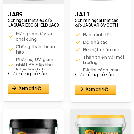
JA89
JA11
Sơn ngoại thất siêu cấp
Sơn mịn ngoại thất cao
JAGUAR ECO SHIELD JA89
cấp JAGUAR SMOOTH
MATT EXTERIOR JA11
Màng sơn dày và
Bám dính tốt
chai cứng
Độ phủ cao
Chống thấm hoàn
Bề mặt nhẵn mịn
hảo
Thân thiện với môi
Phản xạ UV, giảm
trường
nhiệt độ hấp thụ
Dễ thi công, mau
bề mặt tới 5*C
Cửa hàng có sẵn
Cửa hàng có sẵn
khô.
Độ che phủ tối ưu
Màu sắc ổn định
Chống nấm mốc
Xem chi tiết
Xem chi tiết
Chống bám bụi,
trầy xước
Giảm tối đa hiện
tượng bay màu
theo thời gian