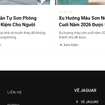
07-Th1-26
ẫn Tự Sơn Phòng
Xu Hướng Màu Sơn Nộ
t Kiệm Cho Người
Cuối Năm 2026 Được
à
Chuộng Nhất
uê nhà và muốn thay đổi không
Xu hướng màu sơn cuối năm 20
hưng không…
thành chủ đề được…
m
Xem thêm
VỀ JAGUAR
LIÊN HỆ
VỀ JAGUAR