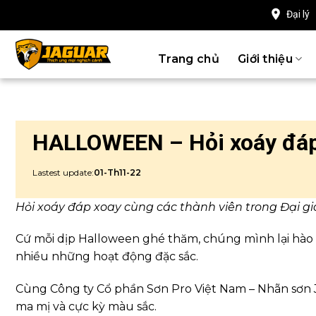
Chuyển
Đại lý
đến
nội
Trang chủ
Giới thiệu
dung
HALLOWEEN – Hỏi xoáy đá
Lastest update:
01-Th11-22
Hỏi xoáy đáp xoay cùng các thành viên trong Đại gi
Cứ mỗi dịp Halloween ghé thăm, chúng mình lại hào
nhiều những hoạt động đặc sắc.
Cùng Công ty Cổ phần Sơn Pro Việt Nam – Nhãn sơn
ma mị và cực kỳ màu sắc.