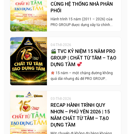
CÙNG HỆ THỐNG NHÀ PHÂN
PHỐI
Hành trình 15 năm (2011 – 2026) của
PRO GROUP được dựng xây từ chính…
04-Th8-2026
TVC KỶ NIỆM 15 NĂM PRO
GROUP | CHẤT TỪ TÂM – TẠO
DỰNG TẦM
15 năm – một chặng đường không
quá dài nhưng đủ để PRO GROUP…
03-Th8-2026
RECAP HÀNH TRÌNH QUY
NHƠN – PHÚ YÊN 2026 | 15
NĂM CHẤT TỪ TÂM – TẠO
DỰNG TẦM
Một chuyến đi không đo bằng khoảng