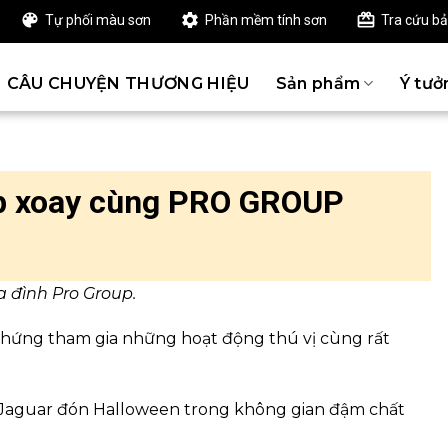
Tự phối màu sơn
Phần mềm tính sơn
Tra cứu b
CÂU CHUYỆN THƯƠNG HIỆU
Sản phẩm
Ý tưở
p xoay cùng PRO GROUP
a đình Pro Group.
 hứng tham gia những hoạt động thú vị cùng rất
 Jaguar đón Halloween trong không gian đậm chất