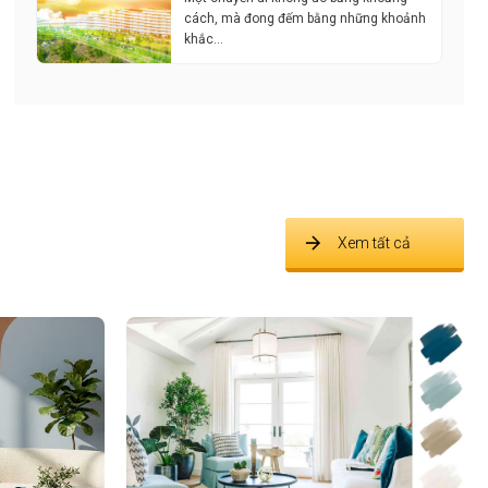
cách, mà đong đếm bằng những khoảnh
khắc…
Xem tất cả