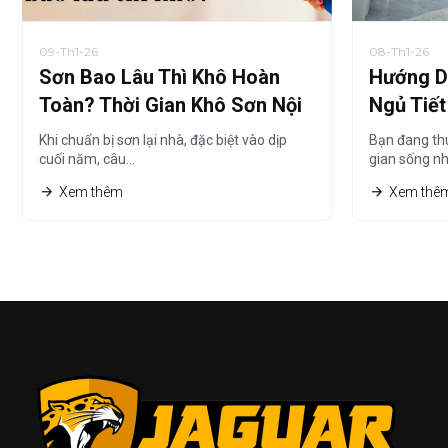
09-Th1-26
08-Th1-26
Sơn Bao Lâu Thì Khô Hoàn
Hướng D
Toàn? Thời Gian Khô Sơn Nội
Ngủ Tiế
Thất Chi Tiết Nhất
Thuê Nh
Khi chuẩn bị sơn lại nhà, đặc biệt vào dịp
Bạn đang th
cuối năm, câu…
gian sống n
Xem thêm
Xem thê