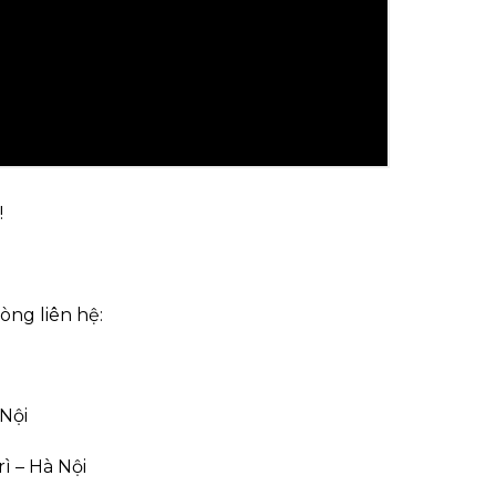
!
òng liên hệ:
Nội
ì – Hà Nội