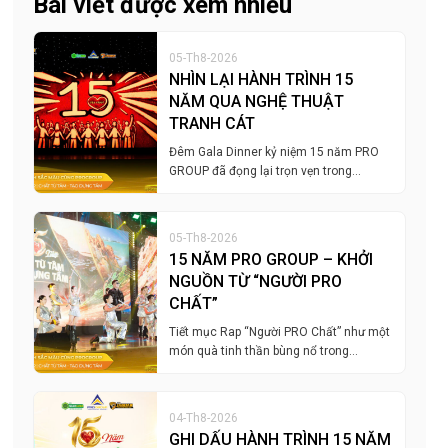
Bài viết được xem nhiều
05-Th8-2026
NHÌN LẠI HÀNH TRÌNH 15
NĂM QUA NGHỆ THUẬT
TRANH CÁT
Đêm Gala Dinner kỷ niệm 15 năm PRO
GROUP đã đọng lại trọn vẹn trong…
05-Th8-2026
15 NĂM PRO GROUP – KHỞI
NGUỒN TỪ “NGƯỜI PRO
CHẤT”
Tiết mục Rap “Người PRO Chất” như một
món quà tinh thần bùng nổ trong…
04-Th8-2026
GHI DẤU HÀNH TRÌNH 15 NĂM