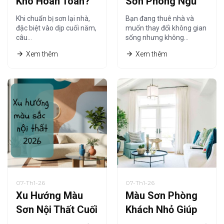
Khô Hoàn Toàn?
Sơn Phòng Ngủ
Thời Gian Khô
Tiết Kiệm Cho
Khi chuẩn bị sơn lại nhà,
Bạn đang thuê nhà và
Sơn Nội Thất Chi
Người Thuê Nhà
đặc biệt vào dịp cuối năm,
muốn thay đổi không gian
câu…
sống nhưng không…
Tiết Nhất
Xem thêm
Xem thêm
07-Th1-26
07-Th1-26
Xu Hướng Màu
Màu Sơn Phòng
Sơn Nội Thất Cuối
Khách Nhỏ Giúp
Năm 2026 Được
Không Gian Trông