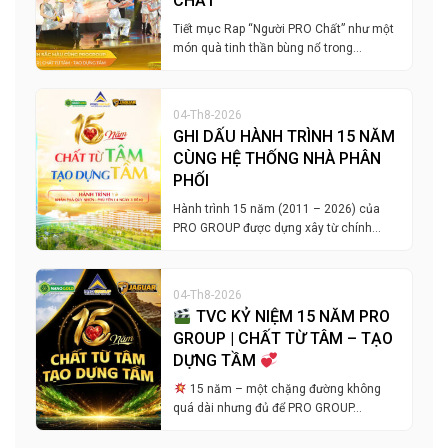
CHẤT”
Tiết mục Rap “Người PRO Chất” như một
món quà tinh thần bùng nổ trong…
04-Th8-2026
GHI DẤU HÀNH TRÌNH 15 NĂM
CÙNG HỆ THỐNG NHÀ PHÂN
PHỐI
Hành trình 15 năm (2011 – 2026) của
PRO GROUP được dựng xây từ chính…
04-Th8-2026
TVC KỶ NIỆM 15 NĂM PRO
GROUP | CHẤT TỪ TÂM – TẠO
DỰNG TẦM
15 năm – một chặng đường không
quá dài nhưng đủ để PRO GROUP…