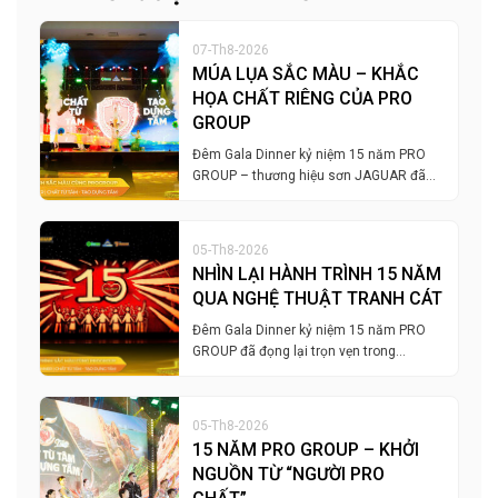
07-Th8-2026
MÚA LỤA SẮC MÀU – KHẮC
HỌA CHẤT RIÊNG CỦA PRO
GROUP
Đêm Gala Dinner kỷ niệm 15 năm PRO
GROUP – thương hiệu sơn JAGUAR đã…
05-Th8-2026
NHÌN LẠI HÀNH TRÌNH 15 NĂM
QUA NGHỆ THUẬT TRANH CÁT
Đêm Gala Dinner kỷ niệm 15 năm PRO
GROUP đã đọng lại trọn vẹn trong…
05-Th8-2026
15 NĂM PRO GROUP – KHỞI
NGUỒN TỪ “NGƯỜI PRO