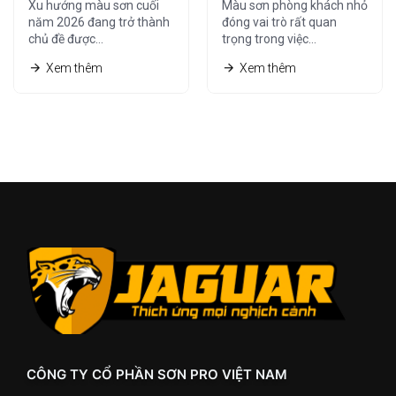
Xu hướng màu sơn cuối
Màu sơn phòng khách nhỏ
Ưa Chuộng Nhất
Rộng Hơn Năm
năm 2026 đang trở thành
đóng vai trò rất quan
chủ đề được…
trọng trong việc…
2026
Xem thêm
Xem thêm
CÔNG TY CỔ PHẦN SƠN PRO VIỆT NAM