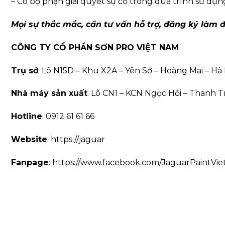
– Có bộ phận giải quyết sự cố trong quá trình sử dụ
Mọi sự thắc mắc, cần tư vấn hỗ trợ, đăng ký làm đạ
CÔNG TY CỔ PHẦN SƠN PRO VIỆT NAM
Trụ sở
: Lô N15D – Khu X2A – Yên Sở – Hoàng Mai – Hà 
Nhà máy sản xuất
: Lô CN1 – KCN Ngọc Hồi – Thanh Tr
Hotline
: 0912 61 61 66
Website
: https://jaguar
Fanpage
: https://www.facebook.com/JaguarPaintVi