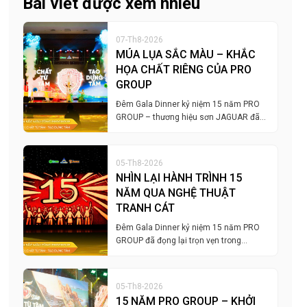
Bài viết được xem nhiều
07-Th8-2026
MÚA LỤA SẮC MÀU – KHẮC
HỌA CHẤT RIÊNG CỦA PRO
GROUP
Đêm Gala Dinner kỷ niệm 15 năm PRO
GROUP – thương hiệu sơn JAGUAR đã…
05-Th8-2026
NHÌN LẠI HÀNH TRÌNH 15
NĂM QUA NGHỆ THUẬT
TRANH CÁT
Đêm Gala Dinner kỷ niệm 15 năm PRO
GROUP đã đọng lại trọn vẹn trong…
05-Th8-2026
15 NĂM PRO GROUP – KHỞI