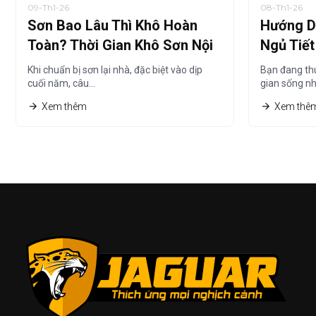
09-Th1-26
08-Th1-26
Sơn Bao Lâu Thì Khô Hoàn
Hướng D
Toàn? Thời Gian Khô Sơn Nội
Ngủ Tiế
Thất Chi Tiết Nhất
Thuê Nh
Khi chuẩn bị sơn lại nhà, đặc biệt vào dịp
Bạn đang th
cuối năm, câu…
gian sống n
Xem thêm
Xem thê