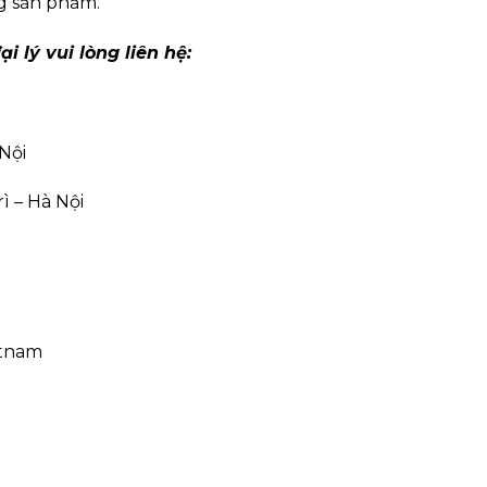
ng sản phẩm.
i lý vui lòng liên hệ:
Nội
ì – Hà Nội
etnam