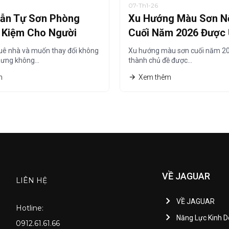
07-Th1-26
ẫn Tự Sơn Phòng
Xu Hướng Màu Sơn Nộ
t Kiệm Cho Người
Cuối Năm 2026 Được
à
Chuộng Nhất
uê nhà và muốn thay đổi không
Xu hướng màu sơn cuối năm 20
hưng không…
thành chủ đề được…
m
Xem thêm
VỀ JAGUAR
LIÊN HỆ
VỀ JAGUAR
Hotline:
Năng Lực Kinh 
0912.61.61.66