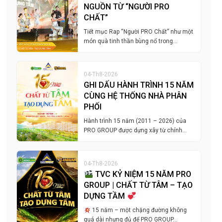
NGUỒN TỪ “NGƯỜI PRO
CHẤT”
Tiết mục Rap “Người PRO Chất” như một
món quà tinh thần bùng nổ trong…
04-Th8-2026
GHI DẤU HÀNH TRÌNH 15 NĂM
CÙNG HỆ THỐNG NHÀ PHÂN
PHỐI
Hành trình 15 năm (2011 – 2026) của
PRO GROUP được dựng xây từ chính…
04-Th8-2026
TVC KỶ NIỆM 15 NĂM PRO
GROUP | CHẤT TỪ TÂM – TẠO
DỰNG TẦM
15 năm – một chặng đường không
quá dài nhưng đủ để PRO GROUP…