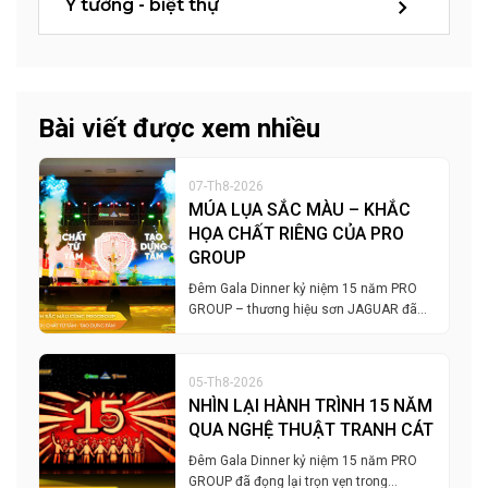
Ý tưởng - biệt thự
Bài viết được xem nhiều
07-Th8-2026
MÚA LỤA SẮC MÀU – KHẮC
HỌA CHẤT RIÊNG CỦA PRO
GROUP
Đêm Gala Dinner kỷ niệm 15 năm PRO
GROUP – thương hiệu sơn JAGUAR đã…
05-Th8-2026
NHÌN LẠI HÀNH TRÌNH 15 NĂM
QUA NGHỆ THUẬT TRANH CÁT
Đêm Gala Dinner kỷ niệm 15 năm PRO
GROUP đã đọng lại trọn vẹn trong…