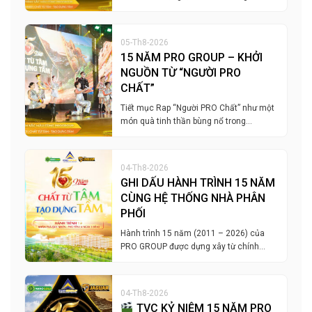
05-Th8-2026
15 NĂM PRO GROUP – KHỞI
NGUỒN TỪ “NGƯỜI PRO
CHẤT”
Tiết mục Rap “Người PRO Chất” như một
món quà tinh thần bùng nổ trong…
04-Th8-2026
GHI DẤU HÀNH TRÌNH 15 NĂM
CÙNG HỆ THỐNG NHÀ PHÂN
PHỐI
Hành trình 15 năm (2011 – 2026) của
PRO GROUP được dựng xây từ chính…
04-Th8-2026
TVC KỶ NIỆM 15 NĂM PRO