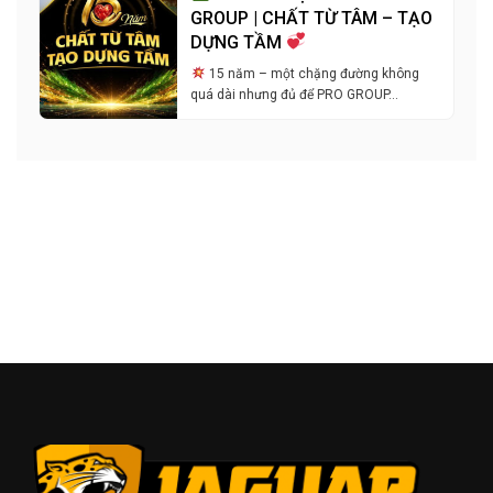
GROUP | CHẤT TỪ TÂM – TẠO
DỰNG TẦM
15 năm – một chặng đường không
quá dài nhưng đủ để PRO GROUP…