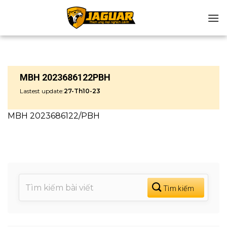
Chuyển
đến
nội
dung
MBH 2023686122PBH
Lastest update:
27-Th10-23
MBH 2023686122/PBH