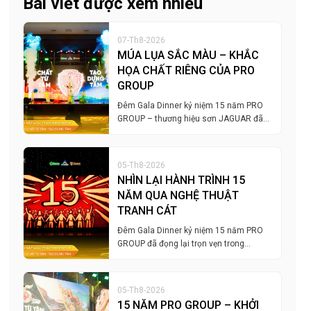
Bài viết được xem nhiều
07-Th8-2026
MÚA LỤA SẮC MÀU – KHẮC
HỌA CHẤT RIÊNG CỦA PRO
GROUP
Đêm Gala Dinner kỷ niệm 15 năm PRO
GROUP – thương hiệu sơn JAGUAR đã…
05-Th8-2026
NHÌN LẠI HÀNH TRÌNH 15
NĂM QUA NGHỆ THUẬT
TRANH CÁT
Đêm Gala Dinner kỷ niệm 15 năm PRO
GROUP đã đọng lại trọn vẹn trong…
05-Th8-2026
15 NĂM PRO GROUP – KHỞI