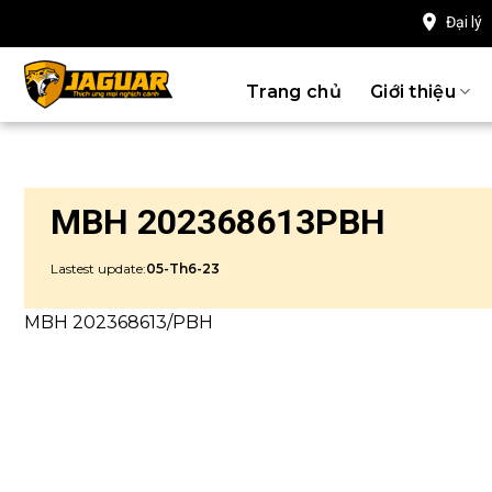
Chuyển
Đại lý
đến
nội
Trang chủ
Giới thiệu
dung
MBH 202368613PBH
Lastest update:
05-Th6-23
MBH 202368613/PBH