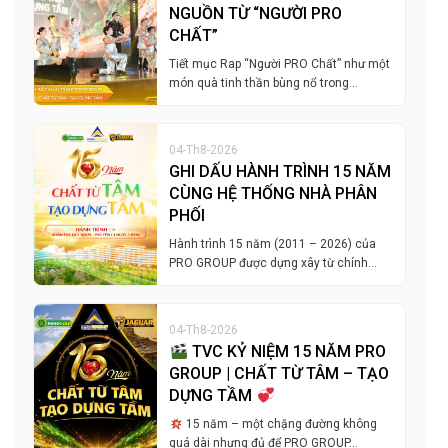
NGUỒN TỪ “NGƯỜI PRO
CHẤT”
Tiết mục Rap “Người PRO Chất” như một
món quà tinh thần bùng nổ trong…
04-Th8-2026
GHI DẤU HÀNH TRÌNH 15 NĂM
CÙNG HỆ THỐNG NHÀ PHÂN
PHỐI
Hành trình 15 năm (2011 – 2026) của
PRO GROUP được dựng xây từ chính…
04-Th8-2026
TVC KỶ NIỆM 15 NĂM PRO
GROUP | CHẤT TỪ TÂM – TẠO
DỰNG TẦM
15 năm – một chặng đường không
quá dài nhưng đủ để PRO GROUP…