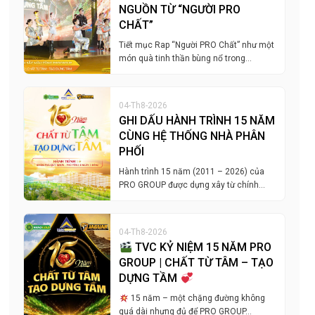
NGUỒN TỪ “NGƯỜI PRO
CHẤT”
Tiết mục Rap “Người PRO Chất” như một
món quà tinh thần bùng nổ trong…
04-Th8-2026
GHI DẤU HÀNH TRÌNH 15 NĂM
CÙNG HỆ THỐNG NHÀ PHÂN
PHỐI
Hành trình 15 năm (2011 – 2026) của
PRO GROUP được dựng xây từ chính…
04-Th8-2026
TVC KỶ NIỆM 15 NĂM PRO
GROUP | CHẤT TỪ TÂM – TẠO
DỰNG TẦM
15 năm – một chặng đường không
quá dài nhưng đủ để PRO GROUP…