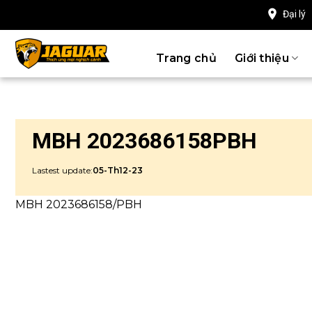
Chuyển
Đại lý
đến
nội
Trang chủ
Giới thiệu
dung
MBH 2023686158PBH
Lastest update:
05-Th12-23
MBH 2023686158/PBH