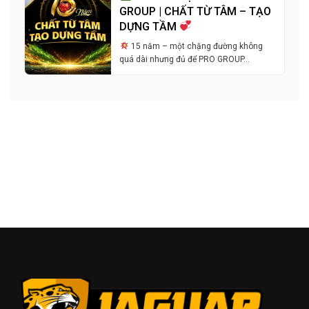
GROUP | CHẤT TỪ TÂM – TẠO
DỰNG TẦM
15 năm – một chặng đường không
quá dài nhưng đủ để PRO GROUP…