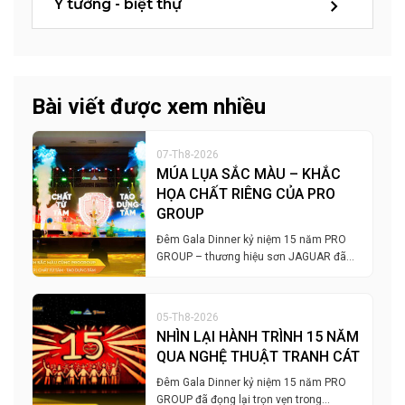
Ý tưởng - biệt thự
Bài viết được xem nhiều
07-Th8-2026
MÚA LỤA SẮC MÀU – KHẮC
HỌA CHẤT RIÊNG CỦA PRO
GROUP
Đêm Gala Dinner kỷ niệm 15 năm PRO
GROUP – thương hiệu sơn JAGUAR đã…
05-Th8-2026
NHÌN LẠI HÀNH TRÌNH 15 NĂM
QUA NGHỆ THUẬT TRANH CÁT
Đêm Gala Dinner kỷ niệm 15 năm PRO
GROUP đã đọng lại trọn vẹn trong…