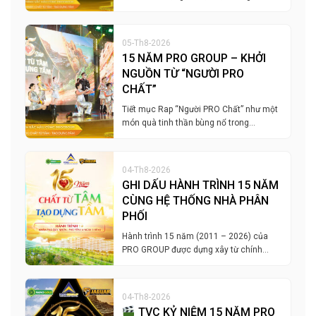
05-Th8-2026
15 NĂM PRO GROUP – KHỞI
NGUỒN TỪ “NGƯỜI PRO
CHẤT”
Tiết mục Rap “Người PRO Chất” như một
món quà tinh thần bùng nổ trong…
04-Th8-2026
GHI DẤU HÀNH TRÌNH 15 NĂM
CÙNG HỆ THỐNG NHÀ PHÂN
PHỐI
Hành trình 15 năm (2011 – 2026) của
PRO GROUP được dựng xây từ chính…
04-Th8-2026
TVC KỶ NIỆM 15 NĂM PRO