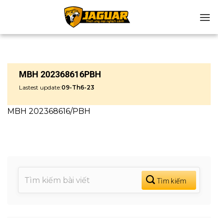
Chuyển
đến
nội
dung
MBH 202368616PBH
Lastest update:
09-Th6-23
MBH 202368616/PBH