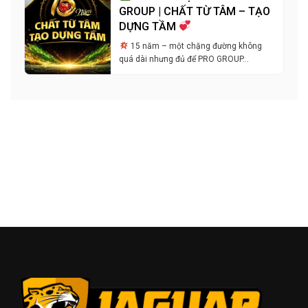
GROUP | CHẤT TỪ TÂM – TẠO
DỰNG TẦM
15 năm – một chặng đường không
quá dài nhưng đủ để PRO GROUP…