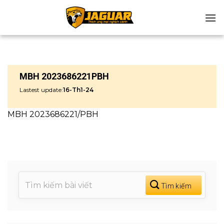
Chuyển
đến
nội
dung
MBH 2023686221PBH
Lastest update:
16-Th1-24
MBH 2023686221/PBH