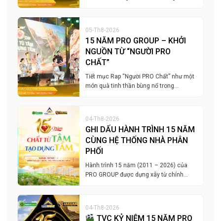
05-Th8-2026
15 NĂM PRO GROUP – KHỞI
NGUỒN TỪ “NGƯỜI PRO
CHẤT”
Tiết mục Rap “Người PRO Chất” như một
món quà tinh thần bùng nổ trong…
04-Th8-2026
GHI DẤU HÀNH TRÌNH 15 NĂM
CÙNG HỆ THỐNG NHÀ PHÂN
PHỐI
Hành trình 15 năm (2011 – 2026) của
PRO GROUP được dựng xây từ chính…
04-Th8-2026
TVC KỶ NIỆM 15 NĂM PRO