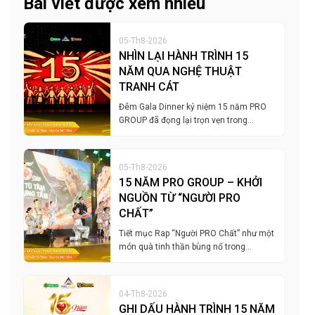
Bài viết được xem nhiều
05-Th8-2026
NHÌN LẠI HÀNH TRÌNH 15
NĂM QUA NGHỆ THUẬT
TRANH CÁT
Đêm Gala Dinner kỷ niệm 15 năm PRO
GROUP đã đọng lại trọn vẹn trong…
05-Th8-2026
15 NĂM PRO GROUP – KHỞI
NGUỒN TỪ “NGƯỜI PRO
CHẤT”
Tiết mục Rap “Người PRO Chất” như một
món quà tinh thần bùng nổ trong…
04-Th8-2026
GHI DẤU HÀNH TRÌNH 15 NĂM