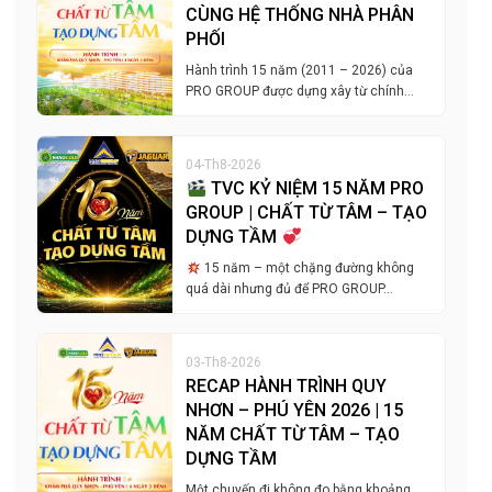
CÙNG HỆ THỐNG NHÀ PHÂN
PHỐI
Hành trình 15 năm (2011 – 2026) của
PRO GROUP được dựng xây từ chính…
04-Th8-2026
TVC KỶ NIỆM 15 NĂM PRO
GROUP | CHẤT TỪ TÂM – TẠO
DỰNG TẦM
15 năm – một chặng đường không
quá dài nhưng đủ để PRO GROUP…
03-Th8-2026
RECAP HÀNH TRÌNH QUY
NHƠN – PHÚ YÊN 2026 | 15
NĂM CHẤT TỪ TÂM – TẠO
DỰNG TẦM
Một chuyến đi không đo bằng khoảng