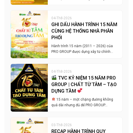
04-Th8-2026
GHI DẤU HÀNH TRÌNH 15 NĂM
CÙNG HỆ THỐNG NHÀ PHÂN
PHỐI
Hành trình 15 năm (2011 – 2026) của
PRO GROUP được dựng xây từ chính…
04-Th8-2026
TVC KỶ NIỆM 15 NĂM PRO
GROUP | CHẤT TỪ TÂM – TẠO
DỰNG TẦM
15 năm – một chặng đường không
quá dài nhưng đủ để PRO GROUP…
03-Th8-2026
RECAP HÀNH TRÌNH QUY