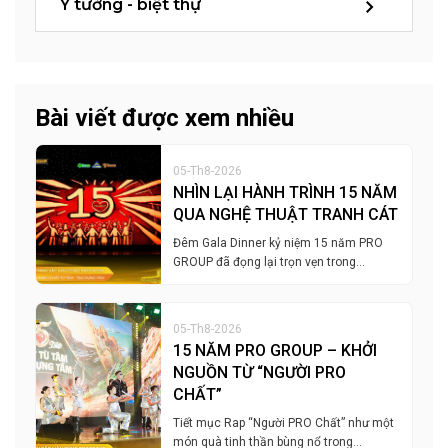
Ý tưởng - biệt thự
Bài viết được xem nhiều
05-Th8-2026
NHÌN LẠI HÀNH TRÌNH 15 NĂM
QUA NGHỆ THUẬT TRANH CÁT
Đêm Gala Dinner kỷ niệm 15 năm PRO
GROUP đã đọng lại trọn vẹn trong…
05-Th8-2026
15 NĂM PRO GROUP – KHỞI
NGUỒN TỪ “NGƯỜI PRO
CHẤT”
Tiết mục Rap “Người PRO Chất” như một
món quà tinh thần bùng nổ trong…