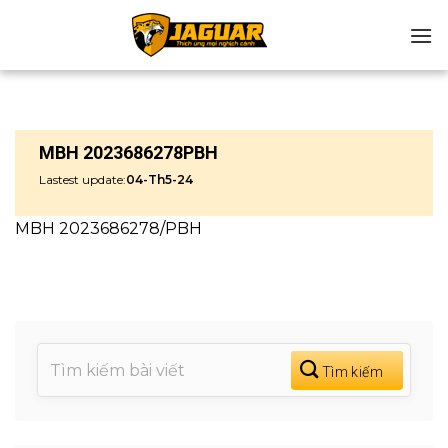
Chuyển
đến
nội
dung
MBH 2023686278PBH
Lastest update:
04-Th5-24
MBH 2023686278/PBH