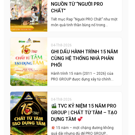
NGUỒN TỪ “NGƯỜI PRO
CHẤT”
Tiết mục Rap “Người PRO Chất” như một
món quà tinh thần bùng nổ trong…
04-Th8-2026
GHI DẤU HÀNH TRÌNH 15 NĂM
CÙNG HỆ THỐNG NHÀ PHÂN
PHỐI
Hành trình 15 năm (2011 – 2026) của
PRO GROUP được dựng xây từ chính…
04-Th8-2026
TVC KỶ NIỆM 15 NĂM PRO
GROUP | CHẤT TỪ TÂM – TẠO
DỰNG TẦM
15 năm – một chặng đường không
quá dài nhưng đủ để PRO GROUP…