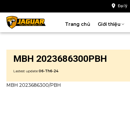
Chuyển
Đại lý
đến
nội
Trang chủ
Giới thiệu
dung
MBH 2023686300PBH
Lastest update:
06-Th6-24
MBH 2023686300/PBH