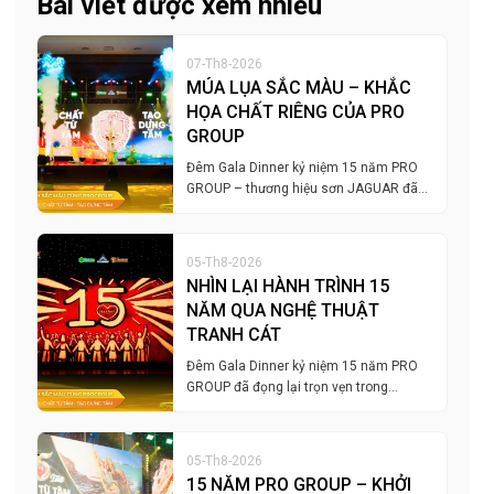
Bài viết được xem nhiều
07-Th8-2026
MÚA LỤA SẮC MÀU – KHẮC
HỌA CHẤT RIÊNG CỦA PRO
GROUP
Đêm Gala Dinner kỷ niệm 15 năm PRO
GROUP – thương hiệu sơn JAGUAR đã…
05-Th8-2026
NHÌN LẠI HÀNH TRÌNH 15
NĂM QUA NGHỆ THUẬT
TRANH CÁT
Đêm Gala Dinner kỷ niệm 15 năm PRO
GROUP đã đọng lại trọn vẹn trong…
05-Th8-2026
15 NĂM PRO GROUP – KHỞI