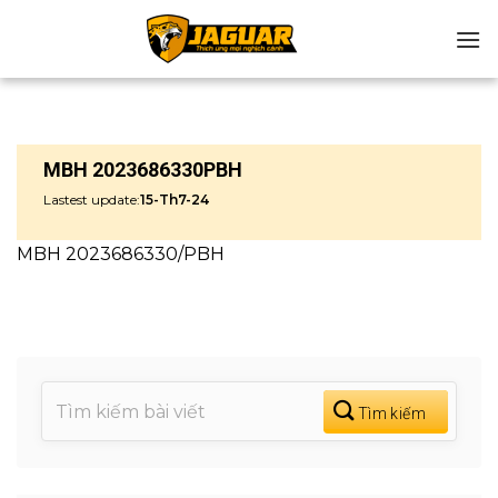
Chuyển
đến
nội
dung
MBH 2023686330PBH
Lastest update:
15-Th7-24
MBH 2023686330/PBH