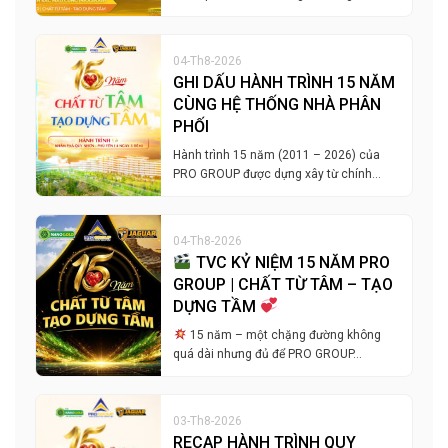
04-Th8-2026
GHI DẤU HÀNH TRÌNH 15 NĂM
CÙNG HỆ THỐNG NHÀ PHÂN
PHỐI
Hành trình 15 năm (2011 – 2026) của
PRO GROUP được dựng xây từ chính…
04-Th8-2026
TVC KỶ NIỆM 15 NĂM PRO
GROUP | CHẤT TỪ TÂM – TẠO
DỰNG TẦM
15 năm – một chặng đường không
quá dài nhưng đủ để PRO GROUP…
03-Th8-2026
RECAP HÀNH TRÌNH QUY