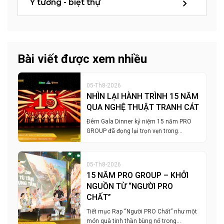
Ý tưởng - biệt thự
Bài viết được xem nhiều
05-Th8-2026
NHÌN LẠI HÀNH TRÌNH 15 NĂM
QUA NGHỆ THUẬT TRANH CÁT
Đêm Gala Dinner kỷ niệm 15 năm PRO
GROUP đã đọng lại trọn vẹn trong…
05-Th8-2026
15 NĂM PRO GROUP – KHỞI
NGUỒN TỪ “NGƯỜI PRO
CHẤT”
Tiết mục Rap “Người PRO Chất” như một
món quà tinh thần bùng nổ trong…