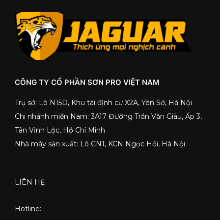
CÔNG TY CỔ PHẦN SƠN PRO VIỆT NAM
Trụ sở: Lô N15D, Khu tái định cư X2A, Yên Sở, Hà Nội
Chi nhánh miền Nam: 3A17 Đường Trần Văn Giàu, Ấp 3,
Tân Vĩnh Lộc, Hồ Chí Minh
Nhà máy sản xuất: Lô CN1, KCN Ngọc Hồi, Hà Nội
LIÊN HỆ
Hotline: