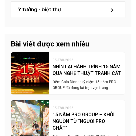
Ý tưởng - biệt thự
Bài viết được xem nhiều
05-Th8-2026
NHÌN LẠI HÀNH TRÌNH 15 NĂM
QUA NGHỆ THUẬT TRANH CÁT
Đêm Gala Dinner kỷ niệm 15 năm PRO
GROUP đã đọng lại trọn vẹn trong…
05-Th8-2026
15 NĂM PRO GROUP – KHỞI
NGUỒN TỪ “NGƯỜI PRO
CHẤT”