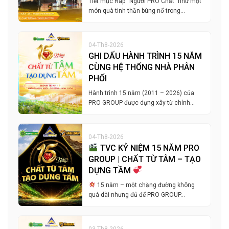
Tiết mục Rap “Người PRO Chất” như một
món quà tinh thần bùng nổ trong…
04-Th8-2026
GHI DẤU HÀNH TRÌNH 15 NĂM
CÙNG HỆ THỐNG NHÀ PHÂN
PHỐI
Hành trình 15 năm (2011 – 2026) của
PRO GROUP được dựng xây từ chính…
04-Th8-2026
TVC KỶ NIỆM 15 NĂM PRO
GROUP | CHẤT TỪ TÂM – TẠO
DỰNG TẦM
15 năm – một chặng đường không
quá dài nhưng đủ để PRO GROUP…
03-Th8-2026