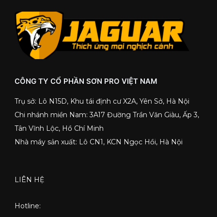
CÔNG TY CỔ PHẦN SƠN PRO VIỆT NAM
Trụ sở: Lô N15D, Khu tái định cư X2A, Yên Sở, Hà Nội
Chi nhánh miền Nam: 3A17 Đường Trần Văn Giàu, Ấp 3,
Tân Vĩnh Lộc, Hồ Chí Minh
Nhà máy sản xuất: Lô CN1, KCN Ngọc Hồi, Hà Nội
LIÊN HỆ
Hotline: