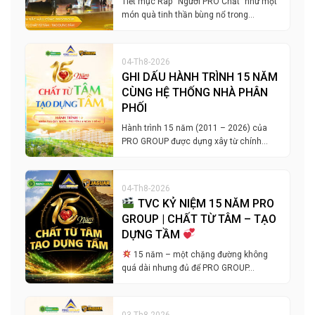
Tiết mục Rap “Người PRO Chất” như một
món quà tinh thần bùng nổ trong…
04-Th8-2026
GHI DẤU HÀNH TRÌNH 15 NĂM
CÙNG HỆ THỐNG NHÀ PHÂN
PHỐI
Hành trình 15 năm (2011 – 2026) của
PRO GROUP được dựng xây từ chính…
04-Th8-2026
TVC KỶ NIỆM 15 NĂM PRO
GROUP | CHẤT TỪ TÂM – TẠO
DỰNG TẦM
15 năm – một chặng đường không
quá dài nhưng đủ để PRO GROUP…
03-Th8-2026