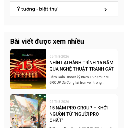
Ý tưởng - biệt thự
Bài viết được xem nhiều
05-Th8-2026
NHÌN LẠI HÀNH TRÌNH 15 NĂM
QUA NGHỆ THUẬT TRANH CÁT
Đêm Gala Dinner kỷ niệm 15 năm PRO
GROUP đã đọng lại trọn vẹn trong…
05-Th8-2026
15 NĂM PRO GROUP – KHỞI
NGUỒN TỪ “NGƯỜI PRO
CHẤT”