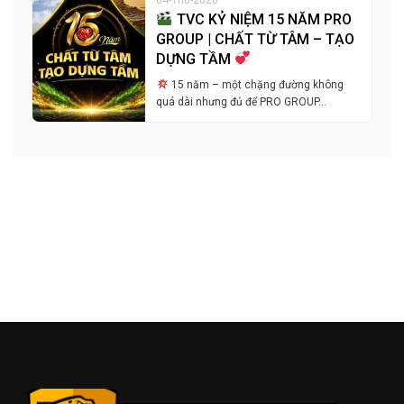
TVC KỶ NIỆM 15 NĂM PRO
GROUP | CHẤT TỪ TÂM – TẠO
DỰNG TẦM
15 năm – một chặng đường không
quá dài nhưng đủ để PRO GROUP…