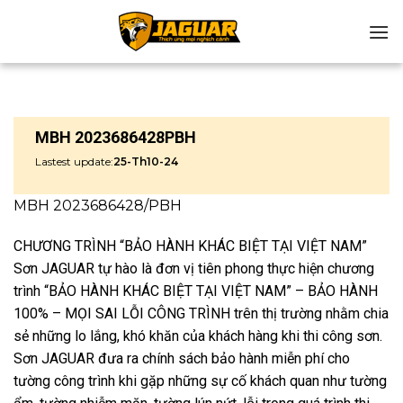
Chuyển
đến
nội
dung
MBH 2023686428PBH
Lastest update:
25-Th10-24
MBH 2023686428/PBH
CHƯƠNG TRÌNH “BẢO HÀNH KHÁC BIỆT TẠI VIỆT NAM”
Sơn JAGUAR tự hào là đơn vị tiên phong thực hiện chương
trình “BẢO HÀNH KHÁC BIỆT TẠI VIỆT NAM” – BẢO HÀNH
100% – MỌI SAI LỖI CÔNG TRÌNH trên thị trường nhằm chia
sẻ những lo lắng, khó khăn của khách hàng khi thi công sơn.
Sơn JAGUAR đưa ra chính sách bảo hành miễn phí cho
tường công trình khi gặp những sự cố khách quan như tường