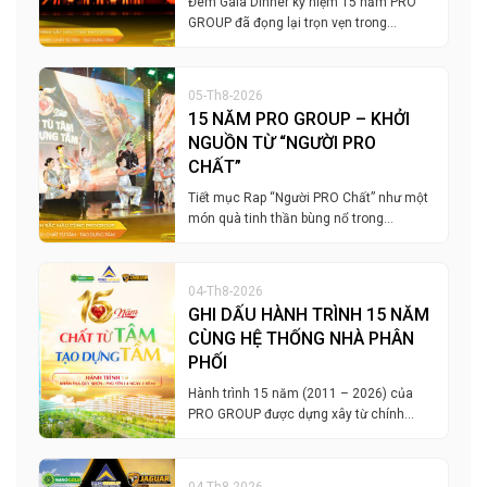
Đêm Gala Dinner kỷ niệm 15 năm PRO
GROUP đã đọng lại trọn vẹn trong…
05-Th8-2026
15 NĂM PRO GROUP – KHỞI
NGUỒN TỪ “NGƯỜI PRO
CHẤT”
Tiết mục Rap “Người PRO Chất” như một
món quà tinh thần bùng nổ trong…
04-Th8-2026
GHI DẤU HÀNH TRÌNH 15 NĂM
CÙNG HỆ THỐNG NHÀ PHÂN
PHỐI
Hành trình 15 năm (2011 – 2026) của
PRO GROUP được dựng xây từ chính…
04-Th8-2026