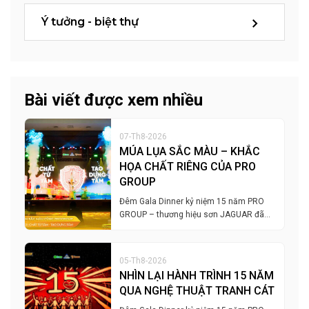
Ý tưởng - biệt thự
Bài viết được xem nhiều
07-Th8-2026
MÚA LỤA SẮC MÀU – KHẮC
HỌA CHẤT RIÊNG CỦA PRO
GROUP
Đêm Gala Dinner kỷ niệm 15 năm PRO
GROUP – thương hiệu sơn JAGUAR đã…
05-Th8-2026
NHÌN LẠI HÀNH TRÌNH 15 NĂM
QUA NGHỆ THUẬT TRANH CÁT