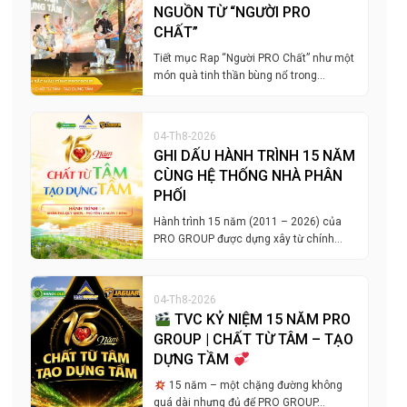
NGUỒN TỪ “NGƯỜI PRO
CHẤT”
Tiết mục Rap “Người PRO Chất” như một
món quà tinh thần bùng nổ trong…
04-Th8-2026
GHI DẤU HÀNH TRÌNH 15 NĂM
CÙNG HỆ THỐNG NHÀ PHÂN
PHỐI
Hành trình 15 năm (2011 – 2026) của
PRO GROUP được dựng xây từ chính…
04-Th8-2026
TVC KỶ NIỆM 15 NĂM PRO
GROUP | CHẤT TỪ TÂM – TẠO
DỰNG TẦM
15 năm – một chặng đường không
quá dài nhưng đủ để PRO GROUP…