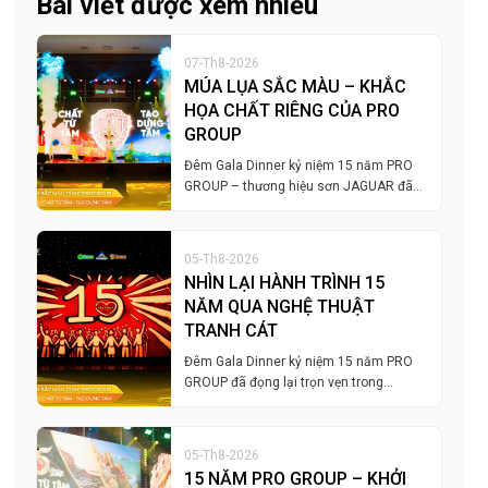
Bài viết được xem nhiều
07-Th8-2026
MÚA LỤA SẮC MÀU – KHẮC
HỌA CHẤT RIÊNG CỦA PRO
GROUP
Đêm Gala Dinner kỷ niệm 15 năm PRO
GROUP – thương hiệu sơn JAGUAR đã…
05-Th8-2026
NHÌN LẠI HÀNH TRÌNH 15
NĂM QUA NGHỆ THUẬT
TRANH CÁT
Đêm Gala Dinner kỷ niệm 15 năm PRO
GROUP đã đọng lại trọn vẹn trong…
05-Th8-2026
15 NĂM PRO GROUP – KHỞI