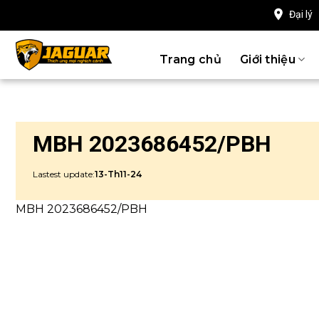
Chuyển
Đại lý
đến
nội
Trang chủ
Giới thiệu
dung
MBH 2023686452/PBH
Lastest update:
13-Th11-24
MBH 2023686452/PBH