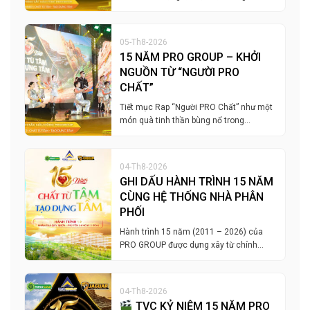
05-Th8-2026
15 NĂM PRO GROUP – KHỞI
NGUỒN TỪ “NGƯỜI PRO
CHẤT”
Tiết mục Rap “Người PRO Chất” như một
món quà tinh thần bùng nổ trong…
04-Th8-2026
GHI DẤU HÀNH TRÌNH 15 NĂM
CÙNG HỆ THỐNG NHÀ PHÂN
PHỐI
Hành trình 15 năm (2011 – 2026) của
PRO GROUP được dựng xây từ chính…
04-Th8-2026
TVC KỶ NIỆM 15 NĂM PRO