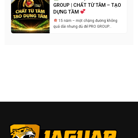
GROUP | CHẤT TỪ TÂM – TẠO
DỰNG TẦM
15 năm – một chặng đường không
quá dài nhưng đủ để PRO GROUP…