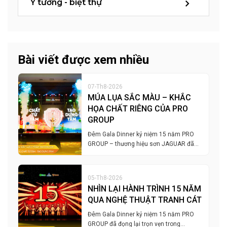
Ý tưởng - biệt thự
Bài viết được xem nhiều
07-Th8-2026
MÚA LỤA SẮC MÀU – KHẮC
HỌA CHẤT RIÊNG CỦA PRO
GROUP
Đêm Gala Dinner kỷ niệm 15 năm PRO
GROUP – thương hiệu sơn JAGUAR đã…
05-Th8-2026
NHÌN LẠI HÀNH TRÌNH 15 NĂM
QUA NGHỆ THUẬT TRANH CÁT
Đêm Gala Dinner kỷ niệm 15 năm PRO
GROUP đã đọng lại trọn vẹn trong…