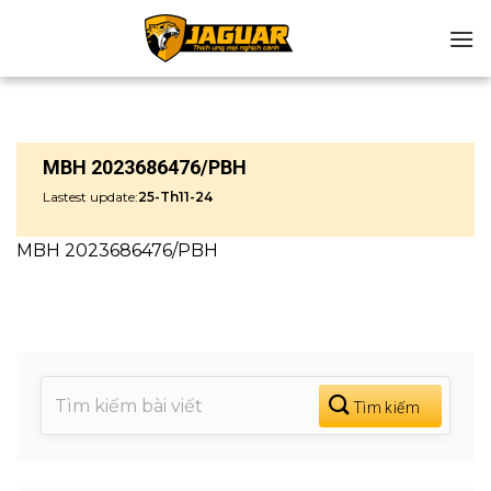
Chuyển
đến
nội
dung
MBH 2023686476/PBH
Lastest update:
25-Th11-24
MBH 2023686476/PBH