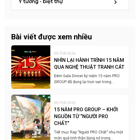
Ý tưởng - biệt thự
Bài viết được xem nhiều
05-Th8-2026
NHÌN LẠI HÀNH TRÌNH 15 NĂM
QUA NGHỆ THUẬT TRANH CÁT
Đêm Gala Dinner kỷ niệm 15 năm PRO
GROUP đã đọng lại trọn vẹn trong…
05-Th8-2026
15 NĂM PRO GROUP – KHỞI
NGUỒN TỪ “NGƯỜI PRO
CHẤT”
Tiết mục Rap “Người PRO Chất” như một
món quà tinh thần bùng nổ trong…