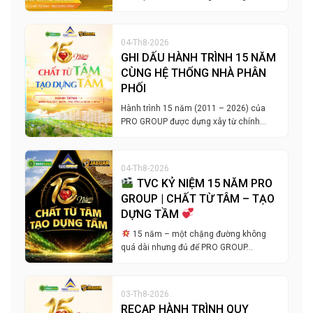
04-Th8-2026
GHI DẤU HÀNH TRÌNH 15 NĂM
CÙNG HỆ THỐNG NHÀ PHÂN
PHỐI
Hành trình 15 năm (2011 – 2026) của
PRO GROUP được dựng xây từ chính…
04-Th8-2026
TVC KỶ NIỆM 15 NĂM PRO
GROUP | CHẤT TỪ TÂM – TẠO
DỰNG TẦM
15 năm – một chặng đường không
quá dài nhưng đủ để PRO GROUP…
03-Th8-2026
RECAP HÀNH TRÌNH QUY