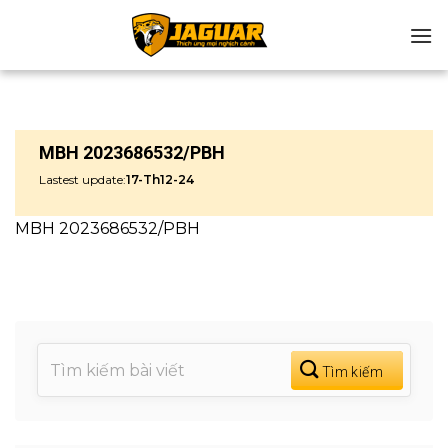
Chuyển
đến
nội
dung
MBH 2023686532/PBH
Lastest update:
17-Th12-24
MBH 2023686532/PBH