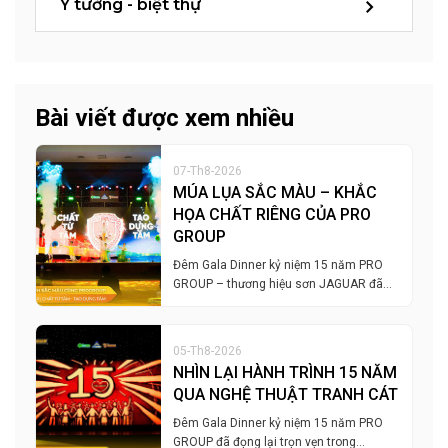
Ý tưởng - biệt thự
Bài viết được xem nhiều
07-Th8-2026
MÚA LỤA SẮC MÀU – KHẮC
HỌA CHẤT RIÊNG CỦA PRO
GROUP
Đêm Gala Dinner kỷ niệm 15 năm PRO
GROUP – thương hiệu sơn JAGUAR đã…
05-Th8-2026
NHÌN LẠI HÀNH TRÌNH 15 NĂM
QUA NGHỆ THUẬT TRANH CÁT
Đêm Gala Dinner kỷ niệm 15 năm PRO
GROUP đã đọng lại trọn vẹn trong…