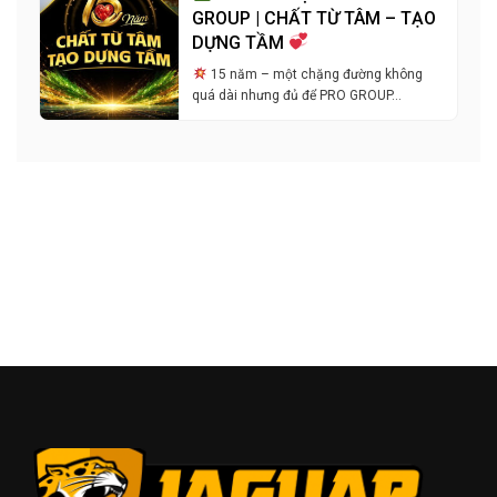
GROUP | CHẤT TỪ TÂM – TẠO
DỰNG TẦM
15 năm – một chặng đường không
quá dài nhưng đủ để PRO GROUP…