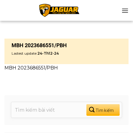
Chuyển
đến
nội
dung
MBH 2023686551/PBH
Lastest update:
24-Th12-24
MBH 2023686551/PBH