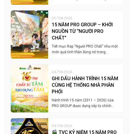
05-Th8-2026
15 NĂM PRO GROUP – KHỞI
NGUỒN TỪ “NGƯỜI PRO
CHẤT”
Tiết mục Rap “Người PRO Chất” như một
món quà tinh thần bùng nổ trong…
04-Th8-2026
GHI DẤU HÀNH TRÌNH 15 NĂM
CÙNG HỆ THỐNG NHÀ PHÂN
PHỐI
Hành trình 15 năm (2011 – 2026) của
PRO GROUP được dựng xây từ chính…
04-Th8-2026
TVC KỶ NIỆM 15 NĂM PRO