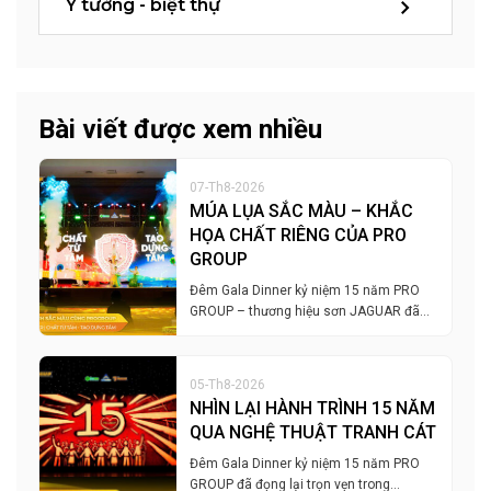
Ý tưởng - biệt thự
Bài viết được xem nhiều
07-Th8-2026
MÚA LỤA SẮC MÀU – KHẮC
HỌA CHẤT RIÊNG CỦA PRO
GROUP
Đêm Gala Dinner kỷ niệm 15 năm PRO
GROUP – thương hiệu sơn JAGUAR đã…
05-Th8-2026
NHÌN LẠI HÀNH TRÌNH 15 NĂM
QUA NGHỆ THUẬT TRANH CÁT
Đêm Gala Dinner kỷ niệm 15 năm PRO
GROUP đã đọng lại trọn vẹn trong…