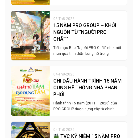
05-Th8-2026
15 NĂM PRO GROUP – KHỞI
NGUỒN TỪ “NGƯỜI PRO
CHẤT”
Tiết mục Rap “Người PRO Chất” như một
món quà tinh thần bùng nổ trong…
04-Th8-2026
GHI DẤU HÀNH TRÌNH 15 NĂM
CÙNG HỆ THỐNG NHÀ PHÂN
PHỐI
Hành trình 15 năm (2011 – 2026) của
PRO GROUP được dựng xây từ chính…
04-Th8-2026
TVC KỶ NIỆM 15 NĂM PRO