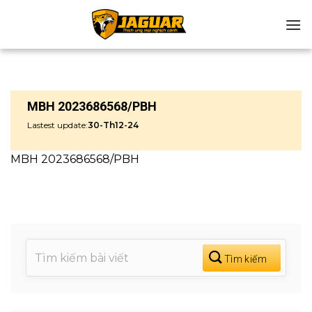
Chuyển
đến
nội
dung
MBH 2023686568/PBH
Lastest update:
30-Th12-24
MBH 2023686568/PBH