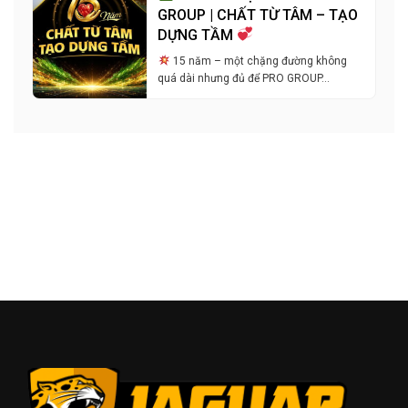
GROUP | CHẤT TỪ TÂM – TẠO
DỰNG TẦM
15 năm – một chặng đường không
quá dài nhưng đủ để PRO GROUP…