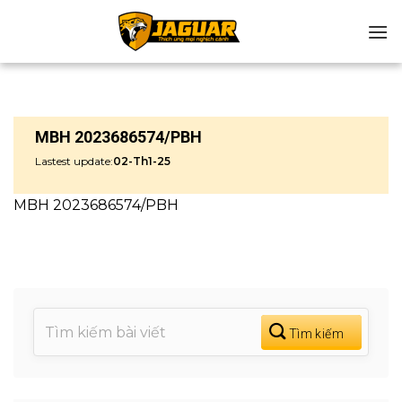
Chuyển
đến
nội
dung
MBH 2023686574/PBH
Lastest update:
02-Th1-25
MBH 2023686574/PBH