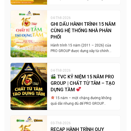
04-Th8-2026
GHI DẤU HÀNH TRÌNH 15 NĂM
CÙNG HỆ THỐNG NHÀ PHÂN
PHỐI
Hành trình 15 năm (2011 – 2026) của
PRO GROUP được dựng xây từ chính…
04-Th8-2026
TVC KỶ NIỆM 15 NĂM PRO
GROUP | CHẤT TỪ TÂM – TẠO
DỰNG TẦM
15 năm – một chặng đường không
quá dài nhưng đủ để PRO GROUP…
03-Th8-2026
RECAP HÀNH TRÌNH QUY