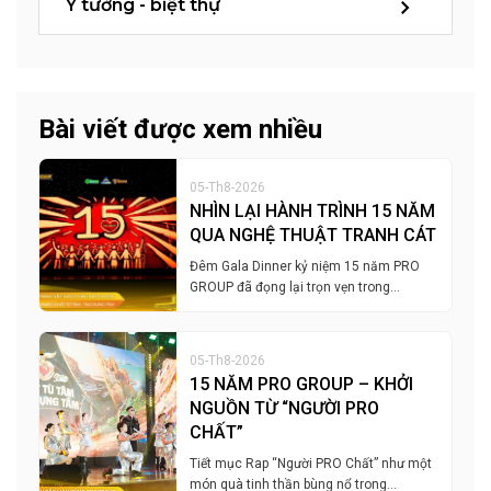
Ý tưởng - biệt thự
Bài viết được xem nhiều
05-Th8-2026
NHÌN LẠI HÀNH TRÌNH 15 NĂM
QUA NGHỆ THUẬT TRANH CÁT
Đêm Gala Dinner kỷ niệm 15 năm PRO
GROUP đã đọng lại trọn vẹn trong…
05-Th8-2026
15 NĂM PRO GROUP – KHỞI
NGUỒN TỪ “NGƯỜI PRO
CHẤT”
Tiết mục Rap “Người PRO Chất” như một
món quà tinh thần bùng nổ trong…