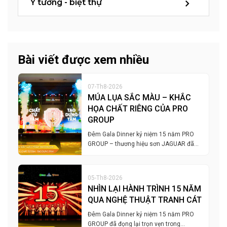
Ý tưởng - biệt thự
Bài viết được xem nhiều
07-Th8-2026
MÚA LỤA SẮC MÀU – KHẮC
HỌA CHẤT RIÊNG CỦA PRO
GROUP
Đêm Gala Dinner kỷ niệm 15 năm PRO
GROUP – thương hiệu sơn JAGUAR đã…
05-Th8-2026
NHÌN LẠI HÀNH TRÌNH 15 NĂM
QUA NGHỆ THUẬT TRANH CÁT
Đêm Gala Dinner kỷ niệm 15 năm PRO
GROUP đã đọng lại trọn vẹn trong…