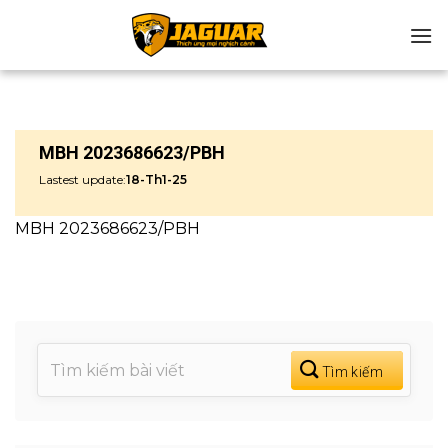
Chuyển
đến
nội
dung
MBH 2023686623/PBH
Lastest update:
18-Th1-25
MBH 2023686623/PBH