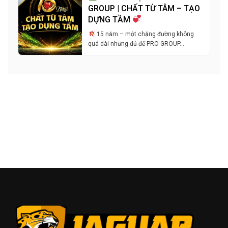
GROUP | CHẤT TỪ TÂM – TẠO
DỰNG TẦM
15 năm – một chặng đường không
quá dài nhưng đủ để PRO GROUP…