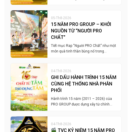
05-Th8-2026
15 NĂM PRO GROUP – KHỞI
NGUỒN TỪ “NGƯỜI PRO
CHẤT”
Tiết mục Rap “Người PRO Chất” như một
món quà tinh thần bùng nổ trong…
04-Th8-2026
GHI DẤU HÀNH TRÌNH 15 NĂM
CÙNG HỆ THỐNG NHÀ PHÂN
PHỐI
Hành trình 15 năm (2011 – 2026) của
PRO GROUP được dựng xây từ chính…
04-Th8-2026
TVC KỶ NIỆM 15 NĂM PRO