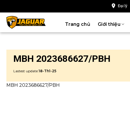
Chuyển
Đại lý
đến
nội
Trang chủ
Giới thiệu
dung
MBH 2023686627/PBH
Lastest update:
18-Th1-25
MBH 2023686627/PBH