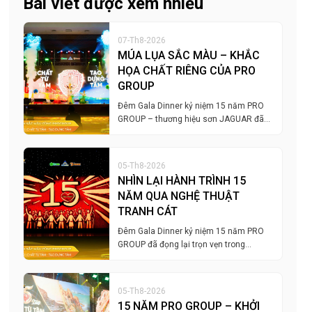
Bài viết được xem nhiều
07-Th8-2026
MÚA LỤA SẮC MÀU – KHẮC
HỌA CHẤT RIÊNG CỦA PRO
GROUP
Đêm Gala Dinner kỷ niệm 15 năm PRO
GROUP – thương hiệu sơn JAGUAR đã…
05-Th8-2026
NHÌN LẠI HÀNH TRÌNH 15
NĂM QUA NGHỆ THUẬT
TRANH CÁT
Đêm Gala Dinner kỷ niệm 15 năm PRO
GROUP đã đọng lại trọn vẹn trong…
05-Th8-2026
15 NĂM PRO GROUP – KHỞI