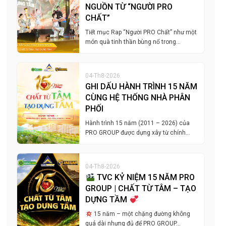
NGUỒN TỪ “NGƯỜI PRO
CHẤT”
Tiết mục Rap “Người PRO Chất” như một
món quà tinh thần bùng nổ trong…
04-Th8-2026
GHI DẤU HÀNH TRÌNH 15 NĂM
CÙNG HỆ THỐNG NHÀ PHÂN
PHỐI
Hành trình 15 năm (2011 – 2026) của
PRO GROUP được dựng xây từ chính…
04-Th8-2026
TVC KỶ NIỆM 15 NĂM PRO
GROUP | CHẤT TỪ TÂM – TẠO
DỰNG TẦM
15 năm – một chặng đường không
quá dài nhưng đủ để PRO GROUP…