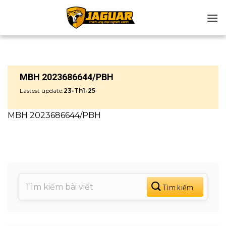
Chuyển
đến
nội
dung
MBH 2023686644/PBH
Lastest update:
23-Th1-25
MBH 2023686644/PBH