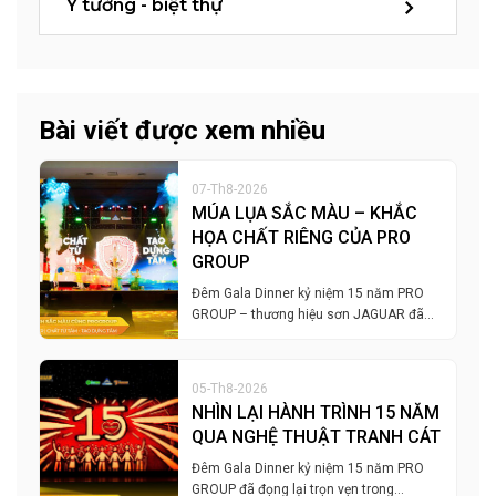
Ý tưởng - biệt thự
Bài viết được xem nhiều
07-Th8-2026
MÚA LỤA SẮC MÀU – KHẮC
HỌA CHẤT RIÊNG CỦA PRO
GROUP
Đêm Gala Dinner kỷ niệm 15 năm PRO
GROUP – thương hiệu sơn JAGUAR đã…
05-Th8-2026
NHÌN LẠI HÀNH TRÌNH 15 NĂM
QUA NGHỆ THUẬT TRANH CÁT
Đêm Gala Dinner kỷ niệm 15 năm PRO
GROUP đã đọng lại trọn vẹn trong…