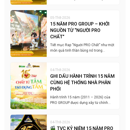
05-Th8-2026
15 NĂM PRO GROUP – KHỞI
NGUỒN TỪ “NGƯỜI PRO
CHẤT”
Tiết mục Rap “Người PRO Chất” như một
món quà tinh thần bùng nổ trong…
04-Th8-2026
GHI DẤU HÀNH TRÌNH 15 NĂM
CÙNG HỆ THỐNG NHÀ PHÂN
PHỐI
Hành trình 15 năm (2011 – 2026) của
PRO GROUP được dựng xây từ chính…
04-Th8-2026
TVC KỶ NIỆM 15 NĂM PRO