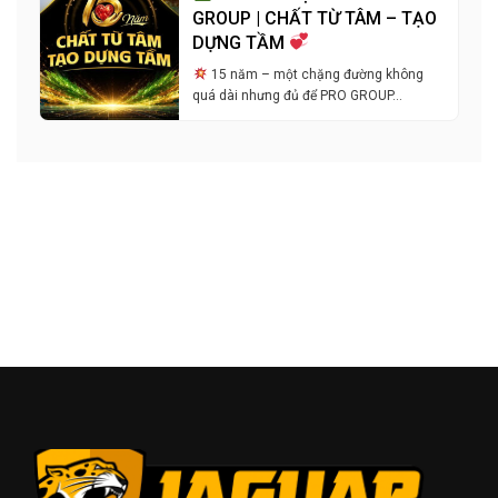
GROUP | CHẤT TỪ TÂM – TẠO
DỰNG TẦM
15 năm – một chặng đường không
quá dài nhưng đủ để PRO GROUP…