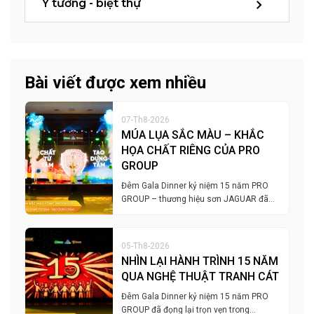
Ý tưởng - biệt thự
Bài viết được xem nhiều
07-Th8-2026
MÚA LỤA SẮC MÀU – KHẮC
HỌA CHẤT RIÊNG CỦA PRO
GROUP
Đêm Gala Dinner kỷ niệm 15 năm PRO
GROUP – thương hiệu sơn JAGUAR đã…
05-Th8-2026
NHÌN LẠI HÀNH TRÌNH 15 NĂM
QUA NGHỆ THUẬT TRANH CÁT
Đêm Gala Dinner kỷ niệm 15 năm PRO
GROUP đã đọng lại trọn vẹn trong…