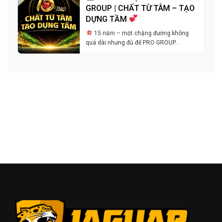
GROUP | CHẤT TỪ TÂM – TẠO
DỰNG TẦM
15 năm – một chặng đường không
quá dài nhưng đủ để PRO GROUP…