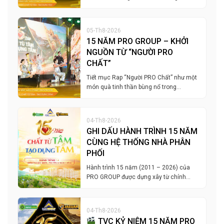
05-Th8-2026
15 NĂM PRO GROUP – KHỞI
NGUỒN TỪ “NGƯỜI PRO
CHẤT”
Tiết mục Rap “Người PRO Chất” như một
món quà tinh thần bùng nổ trong…
04-Th8-2026
GHI DẤU HÀNH TRÌNH 15 NĂM
CÙNG HỆ THỐNG NHÀ PHÂN
PHỐI
Hành trình 15 năm (2011 – 2026) của
PRO GROUP được dựng xây từ chính…
04-Th8-2026
TVC KỶ NIỆM 15 NĂM PRO