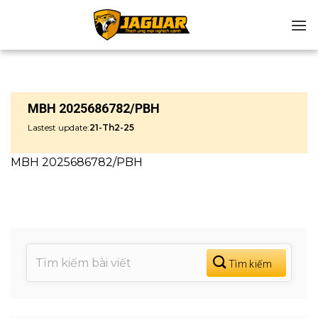
Chuyển
đến
nội
dung
MBH 2025686782/PBH
Lastest update:
21-Th2-25
MBH 2025686782/PBH