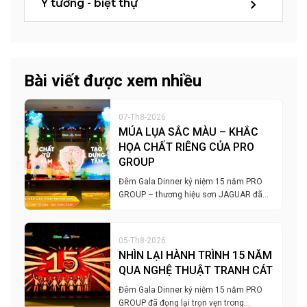
Ý tưởng - biệt thự
Bài viết được xem nhiều
07-Th8-2026
MÚA LỤA SẮC MÀU – KHẮC
HỌA CHẤT RIÊNG CỦA PRO
GROUP
Đêm Gala Dinner kỷ niệm 15 năm PRO
GROUP – thương hiệu sơn JAGUAR đã…
05-Th8-2026
NHÌN LẠI HÀNH TRÌNH 15 NĂM
QUA NGHỆ THUẬT TRANH CÁT
Đêm Gala Dinner kỷ niệm 15 năm PRO
GROUP đã đọng lại trọn vẹn trong…