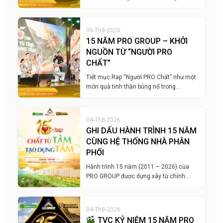
05-Th8-2026
15 NĂM PRO GROUP – KHỞI
NGUỒN TỪ “NGƯỜI PRO
CHẤT”
Tiết mục Rap “Người PRO Chất” như một
món quà tinh thần bùng nổ trong…
04-Th8-2026
GHI DẤU HÀNH TRÌNH 15 NĂM
CÙNG HỆ THỐNG NHÀ PHÂN
PHỐI
Hành trình 15 năm (2011 – 2026) của
PRO GROUP được dựng xây từ chính…
04-Th8-2026
TVC KỶ NIỆM 15 NĂM PRO