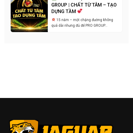
GROUP | CHẤT TỪ TÂM – TẠO
DỰNG TẦM
15 năm – một chặng đường không
quá dài nhưng đủ để PRO GROUP…