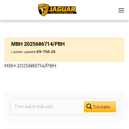
Chuyển
đến
nội
dung
MBH 2025686714/PBH
Lastest update:
09-Th5-25
MBH 2025686714/PBH