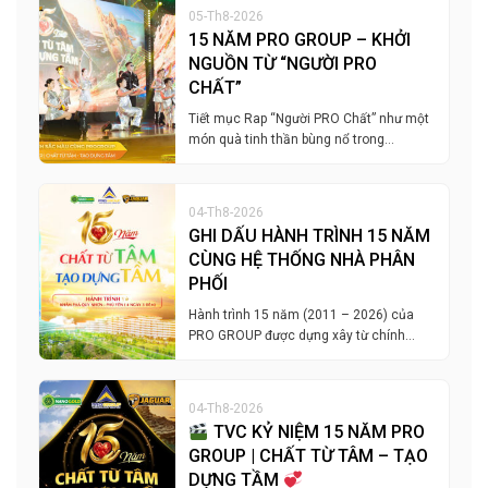
05-Th8-2026
15 NĂM PRO GROUP – KHỞI
NGUỒN TỪ “NGƯỜI PRO
CHẤT”
Tiết mục Rap “Người PRO Chất” như một
món quà tinh thần bùng nổ trong…
04-Th8-2026
GHI DẤU HÀNH TRÌNH 15 NĂM
CÙNG HỆ THỐNG NHÀ PHÂN
PHỐI
Hành trình 15 năm (2011 – 2026) của
PRO GROUP được dựng xây từ chính…
04-Th8-2026
TVC KỶ NIỆM 15 NĂM PRO
GROUP | CHẤT TỪ TÂM – TẠO
DỰNG TẦM