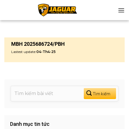
Chuyển
đến
nội
dung
MBH 2025686724/PBH
Lastest update:
04-Th4-25
Danh mục tin tức