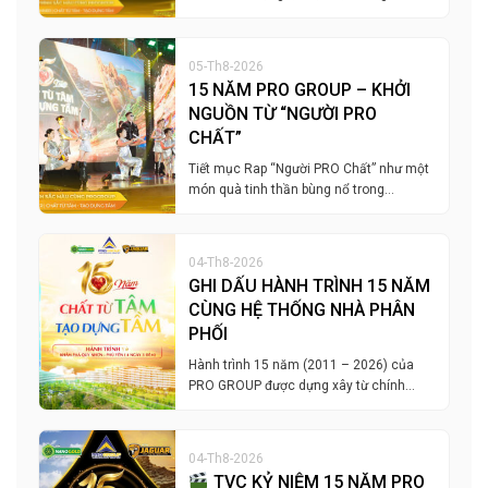
05-Th8-2026
15 NĂM PRO GROUP – KHỞI
NGUỒN TỪ “NGƯỜI PRO
CHẤT”
Tiết mục Rap “Người PRO Chất” như một
món quà tinh thần bùng nổ trong…
04-Th8-2026
GHI DẤU HÀNH TRÌNH 15 NĂM
CÙNG HỆ THỐNG NHÀ PHÂN
PHỐI
Hành trình 15 năm (2011 – 2026) của
PRO GROUP được dựng xây từ chính…
04-Th8-2026
TVC KỶ NIỆM 15 NĂM PRO