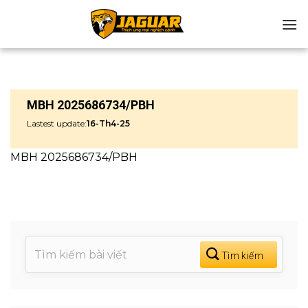
Chuyển
đến
nội
dung
MBH 2025686734/PBH
Lastest update:
16-Th4-25
MBH 2025686734/PBH