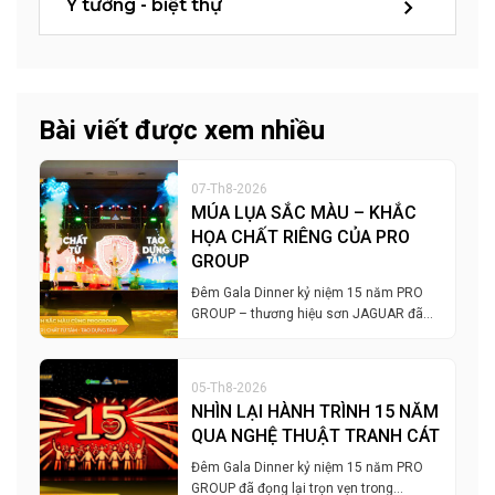
Ý tưởng - biệt thự
Bài viết được xem nhiều
07-Th8-2026
MÚA LỤA SẮC MÀU – KHẮC
HỌA CHẤT RIÊNG CỦA PRO
GROUP
Đêm Gala Dinner kỷ niệm 15 năm PRO
GROUP – thương hiệu sơn JAGUAR đã…
05-Th8-2026
NHÌN LẠI HÀNH TRÌNH 15 NĂM
QUA NGHỆ THUẬT TRANH CÁT
Đêm Gala Dinner kỷ niệm 15 năm PRO
GROUP đã đọng lại trọn vẹn trong…