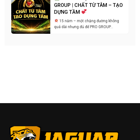
GROUP | CHẤT TỪ TÂM – TẠO
DỰNG TẦM
15 năm – một chặng đường không
quá dài nhưng đủ để PRO GROUP…