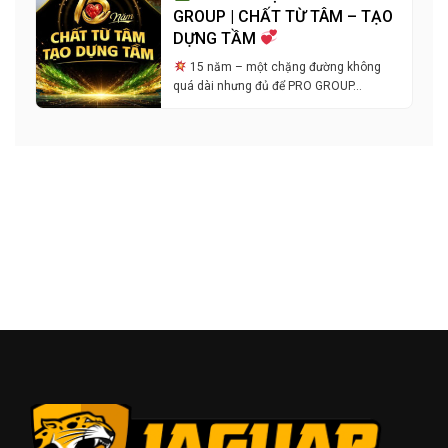
GROUP | CHẤT TỪ TÂM – TẠO
DỰNG TẦM
15 năm – một chặng đường không
quá dài nhưng đủ để PRO GROUP…