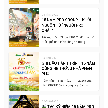
05-Th8-2026
15 NĂM PRO GROUP – KHỞI
NGUỒN TỪ “NGƯỜI PRO
CHẤT”
Tiết mục Rap “Người PRO Chất” như một
món quà tinh thần bùng nổ trong…
04-Th8-2026
GHI DẤU HÀNH TRÌNH 15 NĂM
CÙNG HỆ THỐNG NHÀ PHÂN
PHỐI
Hành trình 15 năm (2011 – 2026) của
PRO GROUP được dựng xây từ chính…
04-Th8-2026
TVC KỶ NIỆM 15 NĂM PRO