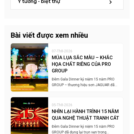
Ý tưởng - biệt thự
Bài viết được xem nhiều
07-Th8-2026
MÚA LỤA SẮC MÀU – KHẮC
HỌA CHẤT RIÊNG CỦA PRO
GROUP
Đêm Gala Dinner kỷ niệm 15 năm PRO
GROUP – thương hiệu sơn JAGUAR đã…
05-Th8-2026
NHÌN LẠI HÀNH TRÌNH 15 NĂM
QUA NGHỆ THUẬT TRANH CÁT
Đêm Gala Dinner kỷ niệm 15 năm PRO
GROUP đã đọng lại trọn vẹn trong…