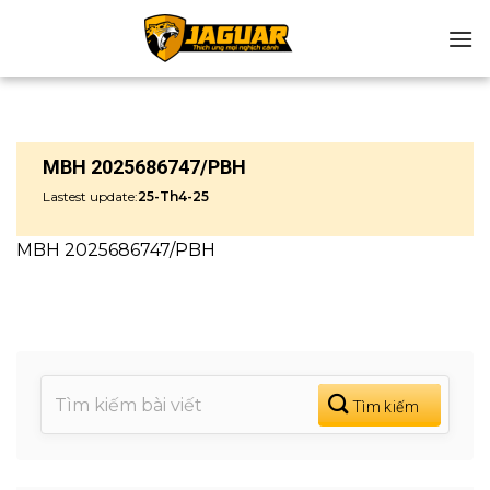
Chuyển
đến
nội
dung
MBH 2025686747/PBH
Lastest update:
25-Th4-25
MBH 2025686747/PBH