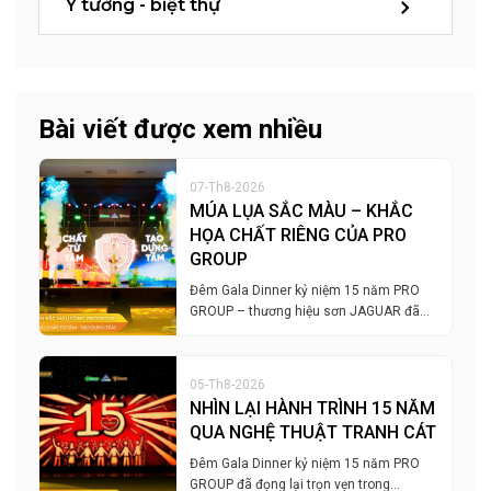
Ý tưởng - biệt thự
Bài viết được xem nhiều
07-Th8-2026
MÚA LỤA SẮC MÀU – KHẮC
HỌA CHẤT RIÊNG CỦA PRO
GROUP
Đêm Gala Dinner kỷ niệm 15 năm PRO
GROUP – thương hiệu sơn JAGUAR đã…
05-Th8-2026
NHÌN LẠI HÀNH TRÌNH 15 NĂM
QUA NGHỆ THUẬT TRANH CÁT
Đêm Gala Dinner kỷ niệm 15 năm PRO
GROUP đã đọng lại trọn vẹn trong…