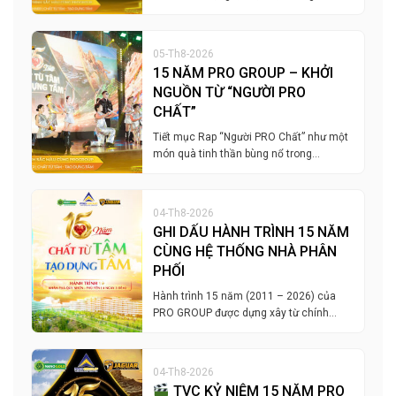
05-Th8-2026
15 NĂM PRO GROUP – KHỞI
NGUỒN TỪ “NGƯỜI PRO
CHẤT”
Tiết mục Rap “Người PRO Chất” như một
món quà tinh thần bùng nổ trong…
04-Th8-2026
GHI DẤU HÀNH TRÌNH 15 NĂM
CÙNG HỆ THỐNG NHÀ PHÂN
PHỐI
Hành trình 15 năm (2011 – 2026) của
PRO GROUP được dựng xây từ chính…
04-Th8-2026
TVC KỶ NIỆM 15 NĂM PRO