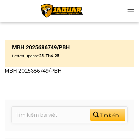
Chuyển
đến
nội
dung
MBH 2025686749/PBH
Lastest update:
25-Th4-25
MBH 2025686749/PBH