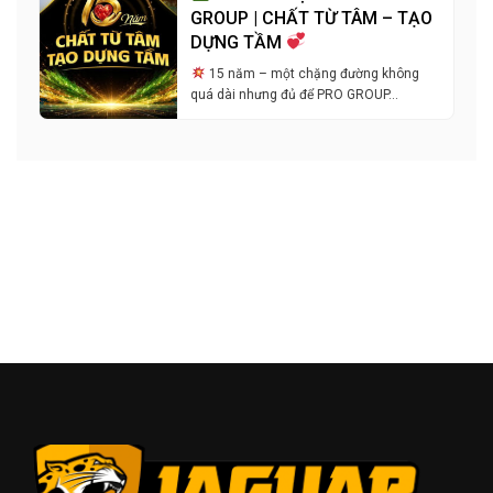
GROUP | CHẤT TỪ TÂM – TẠO
DỰNG TẦM
15 năm – một chặng đường không
quá dài nhưng đủ để PRO GROUP…