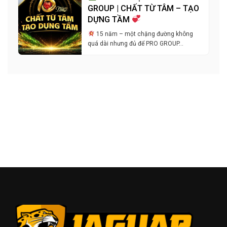
GROUP | CHẤT TỪ TÂM – TẠO
DỰNG TẦM
15 năm – một chặng đường không
quá dài nhưng đủ để PRO GROUP…