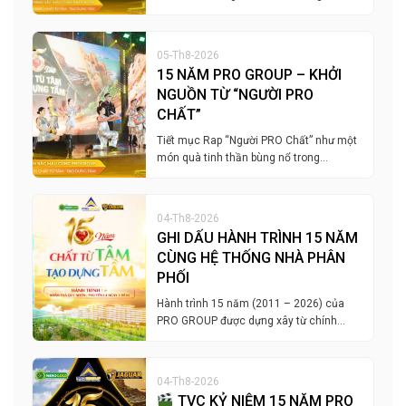
05-Th8-2026
15 NĂM PRO GROUP – KHỞI
NGUỒN TỪ “NGƯỜI PRO
CHẤT”
Tiết mục Rap “Người PRO Chất” như một
món quà tinh thần bùng nổ trong…
04-Th8-2026
GHI DẤU HÀNH TRÌNH 15 NĂM
CÙNG HỆ THỐNG NHÀ PHÂN
PHỐI
Hành trình 15 năm (2011 – 2026) của
PRO GROUP được dựng xây từ chính…
04-Th8-2026
TVC KỶ NIỆM 15 NĂM PRO