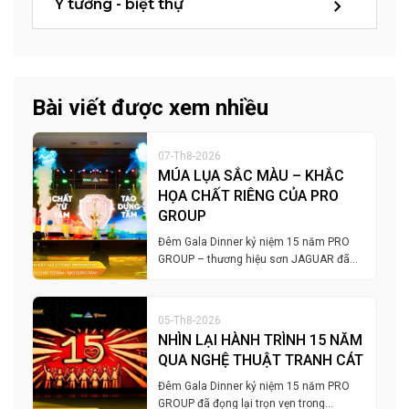
Ý tưởng - biệt thự
Bài viết được xem nhiều
07-Th8-2026
MÚA LỤA SẮC MÀU – KHẮC
HỌA CHẤT RIÊNG CỦA PRO
GROUP
Đêm Gala Dinner kỷ niệm 15 năm PRO
GROUP – thương hiệu sơn JAGUAR đã…
05-Th8-2026
NHÌN LẠI HÀNH TRÌNH 15 NĂM
QUA NGHỆ THUẬT TRANH CÁT
Đêm Gala Dinner kỷ niệm 15 năm PRO
GROUP đã đọng lại trọn vẹn trong…