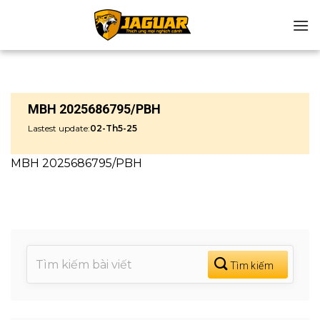
Chuyển
đến
nội
dung
MBH 2025686795/PBH
Lastest update:
02-Th5-25
MBH 2025686795/PBH