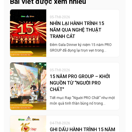
Bài viết được xem nhiều
05-Th8-2026
NHÌN LẠI HÀNH TRÌNH 15
NĂM QUA NGHỆ THUẬT
TRANH CÁT
Đêm Gala Dinner kỷ niệm 15 năm PRO
GROUP đã đọng lại trọn vẹn trong…
05-Th8-2026
15 NĂM PRO GROUP – KHỞI
NGUỒN TỪ “NGƯỜI PRO
CHẤT”
Tiết mục Rap “Người PRO Chất” như một
món quà tinh thần bùng nổ trong…
04-Th8-2026
GHI DẤU HÀNH TRÌNH 15 NĂM