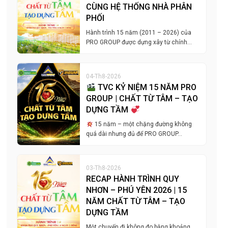
CÙNG HỆ THỐNG NHÀ PHÂN
PHỐI
Hành trình 15 năm (2011 – 2026) của
PRO GROUP được dựng xây từ chính…
04-Th8-2026
TVC KỶ NIỆM 15 NĂM PRO
GROUP | CHẤT TỪ TÂM – TẠO
DỰNG TẦM
15 năm – một chặng đường không
quá dài nhưng đủ để PRO GROUP…
03-Th8-2026
RECAP HÀNH TRÌNH QUY
NHƠN – PHÚ YÊN 2026 | 15
NĂM CHẤT TỪ TÂM – TẠO
DỰNG TẦM
Một chuyến đi không đo bằng khoảng