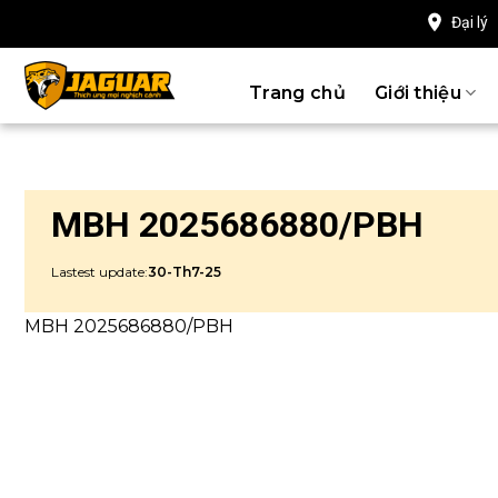
Chuyển
Đại lý
đến
nội
Trang chủ
Giới thiệu
dung
MBH 2025686880/PBH
Lastest update:
30-Th7-25
MBH 2025686880/PBH