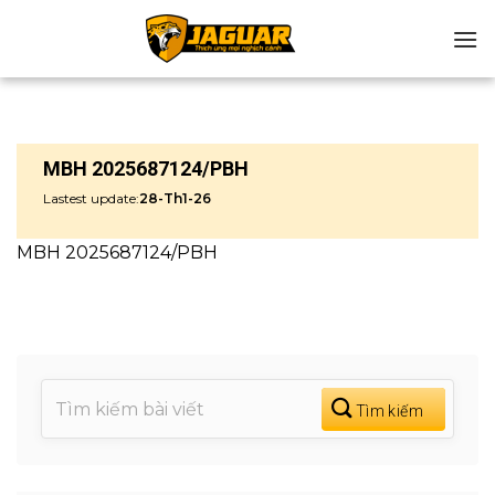
Chuyển
đến
nội
dung
MBH 2025687124/PBH
Lastest update:
28-Th1-26
MBH 2025687124/PBH