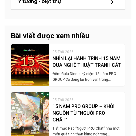
Ý tưởng - biệt thự
Bài viết được xem nhiều
05-Th8-2026
NHÌN LẠI HÀNH TRÌNH 15 NĂM
QUA NGHỆ THUẬT TRANH CÁT
Đêm Gala Dinner kỷ niệm 15 năm PRO
GROUP đã đọng lại trọn vẹn trong…
05-Th8-2026
15 NĂM PRO GROUP – KHỞI
NGUỒN TỪ “NGƯỜI PRO
CHẤT”
Tiết mục Rap “Người PRO Chất” như một
món quà tinh thần bùng nổ trong…