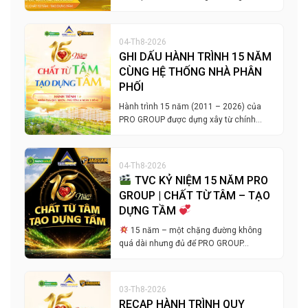
04-Th8-2026
GHI DẤU HÀNH TRÌNH 15 NĂM
CÙNG HỆ THỐNG NHÀ PHÂN
PHỐI
Hành trình 15 năm (2011 – 2026) của
PRO GROUP được dựng xây từ chính…
04-Th8-2026
TVC KỶ NIỆM 15 NĂM PRO
GROUP | CHẤT TỪ TÂM – TẠO
DỰNG TẦM
15 năm – một chặng đường không
quá dài nhưng đủ để PRO GROUP…
03-Th8-2026
RECAP HÀNH TRÌNH QUY