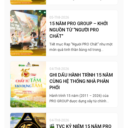
05-Th8-2026
15 NĂM PRO GROUP – KHỞI
NGUỒN TỪ “NGƯỜI PRO
CHẤT”
Tiết mục Rap “Người PRO Chất” như một
món quà tinh thần bùng nổ trong…
04-Th8-2026
GHI DẤU HÀNH TRÌNH 15 NĂM
CÙNG HỆ THỐNG NHÀ PHÂN
PHỐI
Hành trình 15 năm (2011 – 2026) của
PRO GROUP được dựng xây từ chính…
04-Th8-2026
TVC KỶ NIỆM 15 NĂM PRO