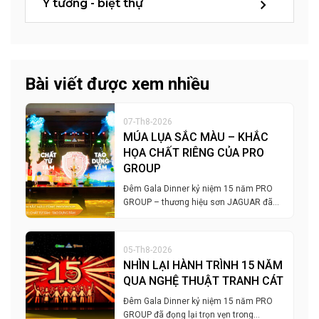
Ý tưởng - biệt thự
Bài viết được xem nhiều
07-Th8-2026
MÚA LỤA SẮC MÀU – KHẮC
HỌA CHẤT RIÊNG CỦA PRO
GROUP
Đêm Gala Dinner kỷ niệm 15 năm PRO
GROUP – thương hiệu sơn JAGUAR đã…
05-Th8-2026
NHÌN LẠI HÀNH TRÌNH 15 NĂM
QUA NGHỆ THUẬT TRANH CÁT
Đêm Gala Dinner kỷ niệm 15 năm PRO
GROUP đã đọng lại trọn vẹn trong…