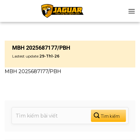
Chuyển
đến
nội
dung
MBH 2025687177/PBH
Lastest update:
29-Th1-26
MBH 2025687177/PBH