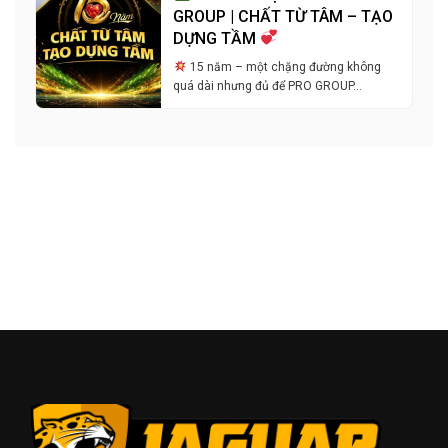
GROUP | CHẤT TỪ TÂM – TẠO
DỰNG TẦM
15 năm – một chặng đường không
quá dài nhưng đủ để PRO GROUP…