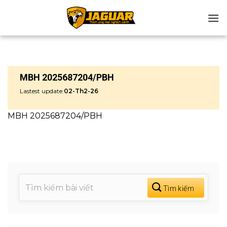
Chuyển
đến
nội
dung
MBH 2025687204/PBH
Lastest update:
02-Th2-26
MBH 2025687204/PBH