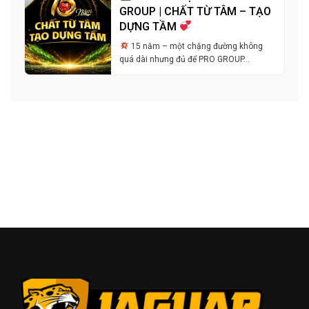
GROUP | CHẤT TỪ TÂM – TẠO
DỰNG TẦM
15 năm – một chặng đường không
quá dài nhưng đủ để PRO GROUP…