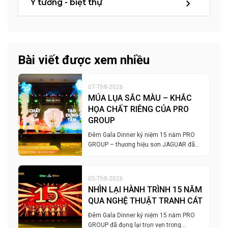
Ý tưởng - biệt thự
Bài viết được xem nhiều
07-Th8-2026
MÚA LỤA SẮC MÀU – KHẮC
HỌA CHẤT RIÊNG CỦA PRO
GROUP
Đêm Gala Dinner kỷ niệm 15 năm PRO
GROUP – thương hiệu sơn JAGUAR đã…
05-Th8-2026
NHÌN LẠI HÀNH TRÌNH 15 NĂM
QUA NGHỆ THUẬT TRANH CÁT
Đêm Gala Dinner kỷ niệm 15 năm PRO
GROUP đã đọng lại trọn vẹn trong…