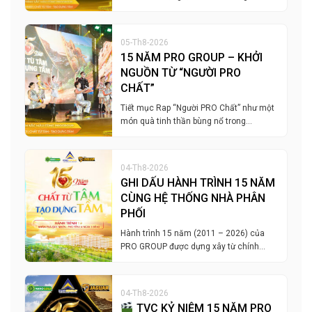
05-Th8-2026
15 NĂM PRO GROUP – KHỞI
NGUỒN TỪ “NGƯỜI PRO
CHẤT”
Tiết mục Rap “Người PRO Chất” như một
món quà tinh thần bùng nổ trong…
04-Th8-2026
GHI DẤU HÀNH TRÌNH 15 NĂM
CÙNG HỆ THỐNG NHÀ PHÂN
PHỐI
Hành trình 15 năm (2011 – 2026) của
PRO GROUP được dựng xây từ chính…
04-Th8-2026
TVC KỶ NIỆM 15 NĂM PRO