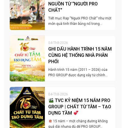
NGUỒN TỪ “NGƯỜI PRO
CHẤT”
Tiết mục Rap “Người PRO Chất” như một
món quà tinh thần bùng nổ trong…
04-Th8-2026
GHI DẤU HÀNH TRÌNH 15 NĂM
CÙNG HỆ THỐNG NHÀ PHÂN
PHỐI
Hành trình 15 năm (2011 – 2026) của
PRO GROUP được dựng xây từ chính…
04-Th8-2026
TVC KỶ NIỆM 15 NĂM PRO
GROUP | CHẤT TỪ TÂM – TẠO
DỰNG TẦM
15 năm – một chặng đường không
quá dài nhưng đủ để PRO GROUP…