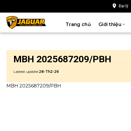
Chuyển
Đại lý
đến
nội
Trang chủ
Giới thiệu
dung
MBH 2025687209/PBH
Lastest update:
28-Th2-26
MBH 2025687209/PBH