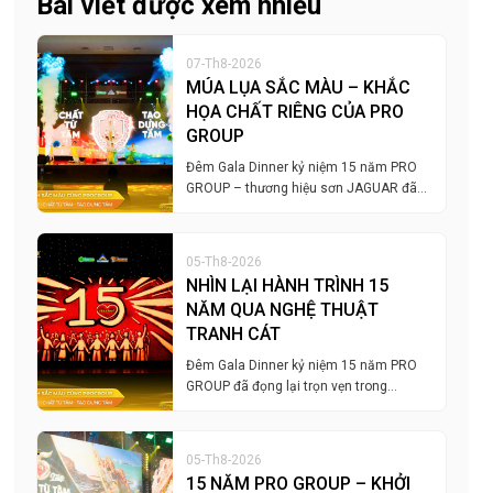
Bài viết được xem nhiều
07-Th8-2026
MÚA LỤA SẮC MÀU – KHẮC
HỌA CHẤT RIÊNG CỦA PRO
GROUP
Đêm Gala Dinner kỷ niệm 15 năm PRO
GROUP – thương hiệu sơn JAGUAR đã…
05-Th8-2026
NHÌN LẠI HÀNH TRÌNH 15
NĂM QUA NGHỆ THUẬT
TRANH CÁT
Đêm Gala Dinner kỷ niệm 15 năm PRO
GROUP đã đọng lại trọn vẹn trong…
05-Th8-2026
15 NĂM PRO GROUP – KHỞI