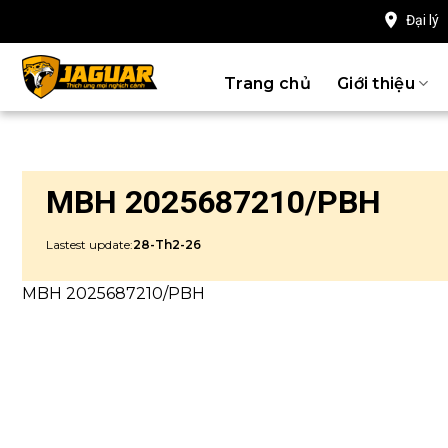
Chuyển
Đại lý
đến
nội
Trang chủ
Giới thiệu
dung
MBH 2025687210/PBH
Lastest update:
28-Th2-26
MBH 2025687210/PBH