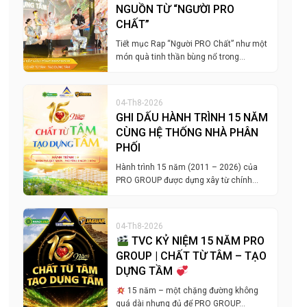
NGUỒN TỪ “NGƯỜI PRO
CHẤT”
Tiết mục Rap “Người PRO Chất” như một
món quà tinh thần bùng nổ trong…
04-Th8-2026
GHI DẤU HÀNH TRÌNH 15 NĂM
CÙNG HỆ THỐNG NHÀ PHÂN
PHỐI
Hành trình 15 năm (2011 – 2026) của
PRO GROUP được dựng xây từ chính…
04-Th8-2026
TVC KỶ NIỆM 15 NĂM PRO
GROUP | CHẤT TỪ TÂM – TẠO
DỰNG TẦM
15 năm – một chặng đường không
quá dài nhưng đủ để PRO GROUP…