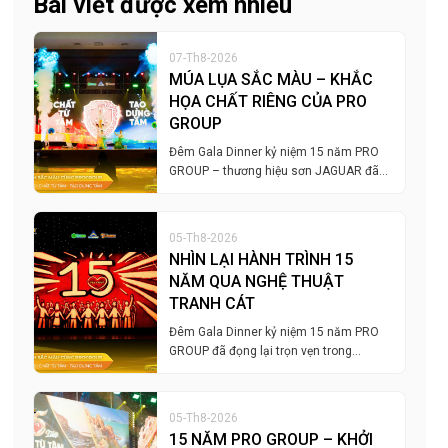
Bài viết được xem nhiều
07-Th8-2026
MÚA LỤA SẮC MÀU – KHẮC
HỌA CHẤT RIÊNG CỦA PRO
GROUP
Đêm Gala Dinner kỷ niệm 15 năm PRO
GROUP – thương hiệu sơn JAGUAR đã…
05-Th8-2026
NHÌN LẠI HÀNH TRÌNH 15
NĂM QUA NGHỆ THUẬT
TRANH CÁT
Đêm Gala Dinner kỷ niệm 15 năm PRO
GROUP đã đọng lại trọn vẹn trong…
05-Th8-2026
15 NĂM PRO GROUP – KHỞI