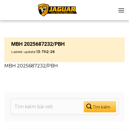
Chuyển
đến
nội
dung
MBH 2025687232/PBH
Lastest update:
13-Th2-26
MBH 2025687232/PBH