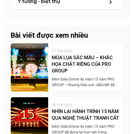
Ý tưởng - biệt thự
Bài viết được xem nhiều
07-Th8-2026
MÚA LỤA SẮC MÀU – KHẮC
HỌA CHẤT RIÊNG CỦA PRO
GROUP
Đêm Gala Dinner kỷ niệm 15 năm PRO
GROUP – thương hiệu sơn JAGUAR đã…
05-Th8-2026
NHÌN LẠI HÀNH TRÌNH 15 NĂM
QUA NGHỆ THUẬT TRANH CÁT
Đêm Gala Dinner kỷ niệm 15 năm PRO
GROUP đã đọng lại trọn vẹn trong…