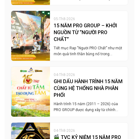
05-Th8-2026
15 NĂM PRO GROUP – KHỞI
NGUỒN TỪ “NGƯỜI PRO
CHẤT”
Tiết mục Rap “Người PRO Chất” như một
món quà tinh thần bùng nổ trong…
04-Th8-2026
GHI DẤU HÀNH TRÌNH 15 NĂM
CÙNG HỆ THỐNG NHÀ PHÂN
PHỐI
Hành trình 15 năm (2011 – 2026) của
PRO GROUP được dựng xây từ chính…
04-Th8-2026
TVC KỶ NIỆM 15 NĂM PRO