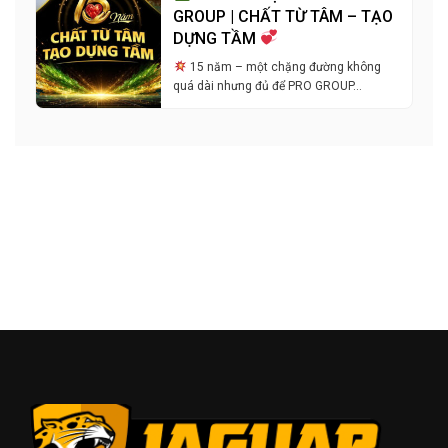
GROUP | CHẤT TỪ TÂM – TẠO
DỰNG TẦM
15 năm – một chặng đường không
quá dài nhưng đủ để PRO GROUP…