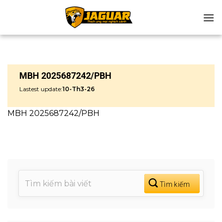
Chuyển
đến
nội
dung
MBH 2025687242/PBH
Lastest update:
10-Th3-26
MBH 2025687242/PBH