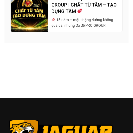
GROUP | CHẤT TỪ TÂM – TẠO
DỰNG TẦM
15 năm – một chặng đường không
quá dài nhưng đủ để PRO GROUP…