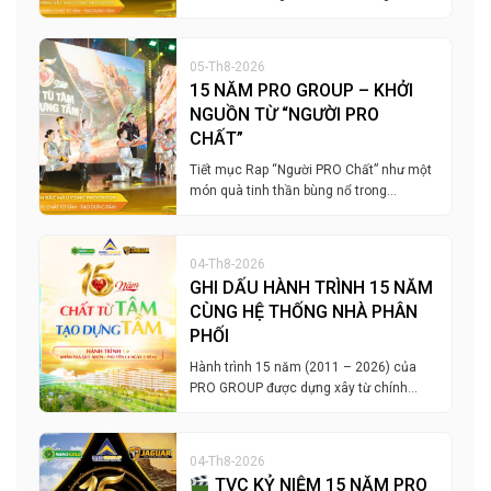
05-Th8-2026
15 NĂM PRO GROUP – KHỞI
NGUỒN TỪ “NGƯỜI PRO
CHẤT”
Tiết mục Rap “Người PRO Chất” như một
món quà tinh thần bùng nổ trong…
04-Th8-2026
GHI DẤU HÀNH TRÌNH 15 NĂM
CÙNG HỆ THỐNG NHÀ PHÂN
PHỐI
Hành trình 15 năm (2011 – 2026) của
PRO GROUP được dựng xây từ chính…
04-Th8-2026
TVC KỶ NIỆM 15 NĂM PRO