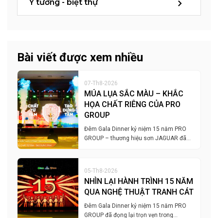
Ý tưởng - biệt thự
Bài viết được xem nhiều
07-Th8-2026
MÚA LỤA SẮC MÀU – KHẮC
HỌA CHẤT RIÊNG CỦA PRO
GROUP
Đêm Gala Dinner kỷ niệm 15 năm PRO
GROUP – thương hiệu sơn JAGUAR đã…
05-Th8-2026
NHÌN LẠI HÀNH TRÌNH 15 NĂM
QUA NGHỆ THUẬT TRANH CÁT
Đêm Gala Dinner kỷ niệm 15 năm PRO
GROUP đã đọng lại trọn vẹn trong…